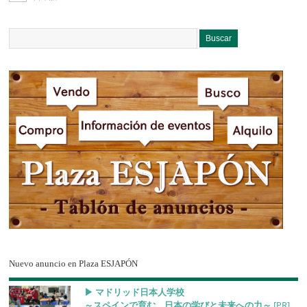
Nuevo anuncio en Plaza ESJAPÓN
▶︎ マドリッド日本人学校
～スペインで育む、日本の学びと未来への力～
[PR]