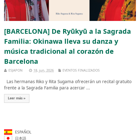
[BARCELONA] De Ryūkyū a la Sagrada
Familia: Okinawa lleva su danza y
música tradicional al corazón de
Barcelona
ESJAPON
18, jun, 2026
EVENTOS FINALIZADOS
Las hermanas Riko y Rita Sugama ofrecerán un recital gratuito
frente a la Sagrada Familia para acercar ...
Leer más »
ESPAÑOL
日本語