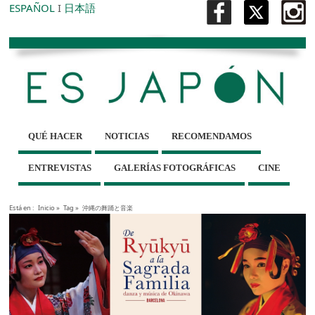
ESPAÑOL
I
日本語
QUÉ HACER
NOTICIAS
RECOMENDAMOS
ENTREVISTAS
GALERÍAS FOTOGRÁFICAS
CINE
Está en :
Inicio
»
Tag »
沖縄の舞踊と音楽