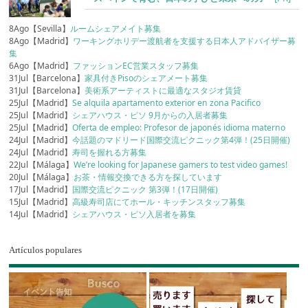
8Ago【Sevilla】
ルームシェアメイト募集
8Ago【Madrid】
ワーキングホリデー渡航者を支援する日本人アドバイザー募
集
6Ago【Madrid】
ファッションEC営業スタッフ募集
31Jul【Barcelona】
家具付きPisoのシェアメート募集
31Jul【Barcelona】
美術系アーティストに最適なスタジオ賃貸
25Jul【Madrid】
Se alquila apartamento exterior en zona Pacifico
25Jul【Madrid】
シェアハウス・ピソ 9月からの入居者募集
25Jul【Madrid】
Oferta de empleo: Profesor de japonés idioma materno
24Jul【Madrid】
今話題のマドリード国際交流ピクニック第4弾！(25日開催)
24Jul【Madrid】
寿司を握れる方募集
22Jul【Málaga】
We’re looking for Japanese gamers to test video games!
20Jul【Málaga】
お茶・情報交換できる方を探しています
17Jul【Madrid】
国際交流ピクニック 第3弾！(17日開催)
15Jul【Madrid】
高級寿司店にてホール・キッチンスタッフ募集
14Jul【Madrid】
シェアハウス・ピソ入居者を募集
Artículos populares