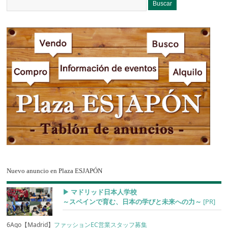
Nuevo anuncio en Plaza ESJAPÓN
▶︎ マドリッド日本人学校
～スペインで育む、日本の学びと未来への力～
[PR]
6Ago【Madrid】
ファッションEC営業スタッフ募集