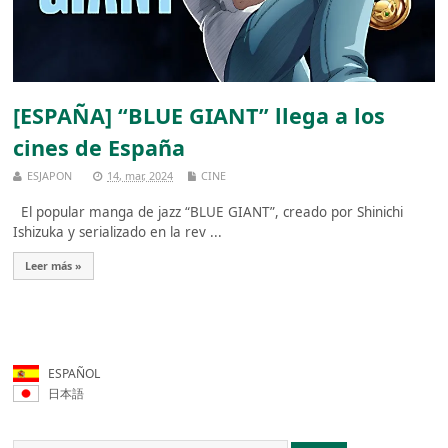
[ESPAÑA] “BLUE GIANT” llega a los
cines de España
ESJAPON
14, mar, 2024
CINE
El popular manga de jazz “BLUE GIANT”, creado por Shinichi
Ishizuka y serializado en la rev ...
Leer más »
ESPAÑOL
日本語