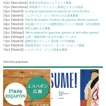
31Jul【Barcelona】
家具付きPisoのシェアメート募集
31Jul【Barcelona】
美術系アーティストに最適なスタジオ賃貸
25Jul【Madrid】
Se alquila apartamento exterior en zona Pacifico
25Jul【Madrid】
シェアハウス・ピソ 9月からの入居者募集
25Jul【Madrid】
Oferta de empleo: Profesor de japonés idioma materno
24Jul【Madrid】
今話題のマドリード国際交流ピクニック第4弾！(25日開催)
24Jul【Madrid】
寿司を握れる方募集
22Jul【Málaga】
We’re looking for Japanese gamers to test video games!
20Jul【Málaga】
お茶・情報交換できる方を探しています
17Jul【Madrid】
国際交流ピクニック 第3弾！(17日開催)
15Jul【Madrid】
高級寿司店にてホール・キッチンスタッフ募集
14Jul【Madrid】
シェアハウス・ピソ入居者を募集
Artículos populares