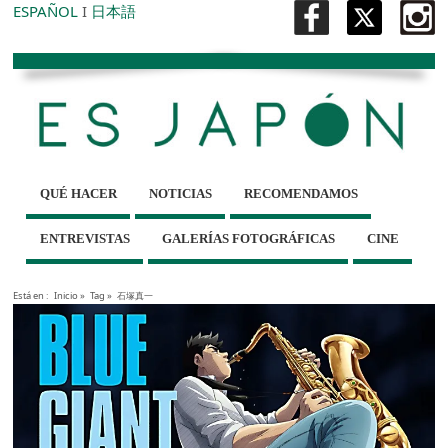
ESPAÑOL
I
日本語
QUÉ HACER
NOTICIAS
RECOMENDAMOS
ENTREVISTAS
GALERÍAS FOTOGRÁFICAS
CINE
Está en :
Inicio
»
Tag »
石塚真一