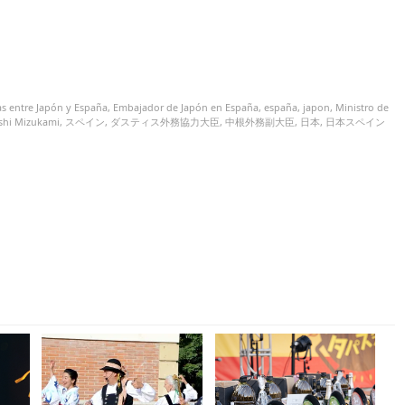
as entre Japón y España
,
Embajador de Japón en España
,
españa
,
japon
,
Ministro de
ashi Mizukami
,
スペイン
,
ダスティス外務協力大臣
,
中根外務副大臣
,
日本
,
日本スペイン