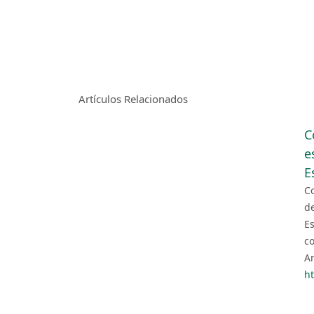
Artículos Relacionados
C
e
E
Co
de
Es
co
An
h