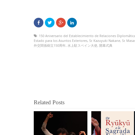
150 Aniversario del Establecimiento de Relaciones Diplomátic
Estado para los Asuntos Exteriores
,
Sr. Kazuyuki Nakane
,
Sr. Mas
外交関係樹立150周年
,
水上駐スペイン大使
,
開幕式典
Related Posts