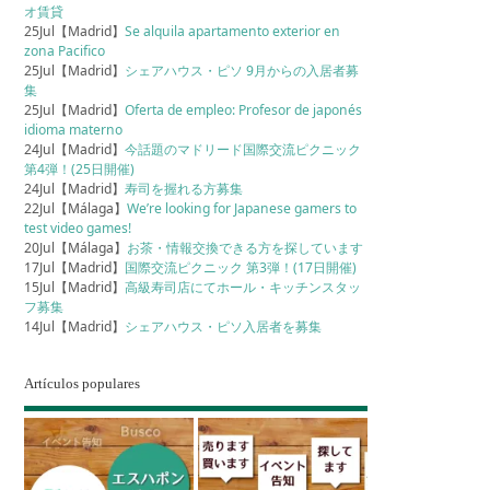
オ賃貸
25Jul【Madrid】
Se alquila apartamento exterior en
zona Pacifico
25Jul【Madrid】
シェアハウス・ピソ 9月からの入居者募
集
25Jul【Madrid】
Oferta de empleo: Profesor de japonés
idioma materno
24Jul【Madrid】
今話題のマドリード国際交流ピクニック
第4弾！(25日開催)
24Jul【Madrid】
寿司を握れる方募集
22Jul【Málaga】
We’re looking for Japanese gamers to
test video games!
20Jul【Málaga】
お茶・情報交換できる方を探しています
17Jul【Madrid】
国際交流ピクニック 第3弾！(17日開催)
15Jul【Madrid】
高級寿司店にてホール・キッチンスタッ
フ募集
14Jul【Madrid】
シェアハウス・ピソ入居者を募集
Artículos populares