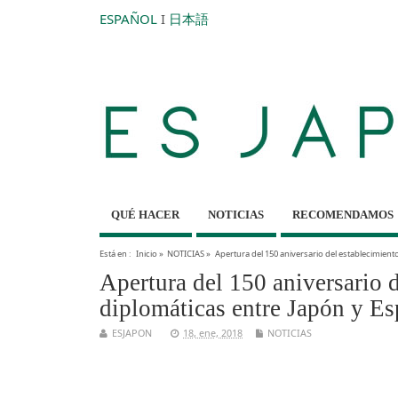
ESPAÑOL
I
日本語
QUÉ HACER
NOTICIAS
RECOMENDAMOS
Está en :
Inicio
»
NOTICIAS
»
Apertura del 150 aniversario del establecimient
Apertura del 150 aniversario d
diplomáticas entre Japón y E
ESJAPON
18, ene, 2018
NOTICIAS