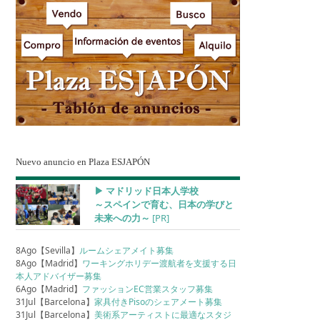
Nuevo anuncio en Plaza ESJAPÓN
▶︎ マドリッド日本人学校
～スペインで育む、日本の学びと
未来への力～
[PR]
8Ago【Sevilla】
ルームシェアメイト募集
8Ago【Madrid】
ワーキングホリデー渡航者を支援する日
本人アドバイザー募集
6Ago【Madrid】
ファッションEC営業スタッフ募集
31Jul【Barcelona】
家具付きPisoのシェアメート募集
31Jul【Barcelona】
美術系アーティストに最適なスタジ