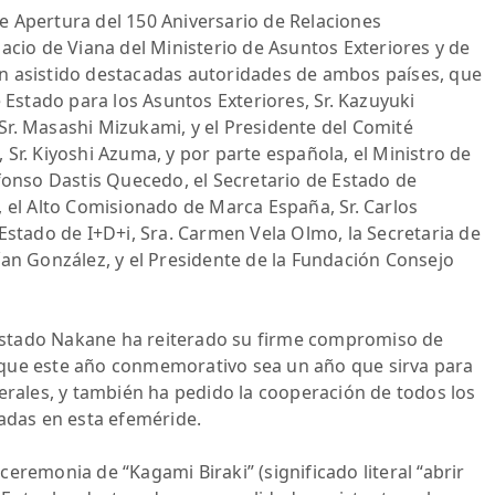
de Apertura del 150 Aniversario de Relaciones
acio de Viana del Ministerio de Asuntos Exteriores y de
n asistido destacadas autoridades de ambos países, que
e Estado para los Asuntos Exteriores, Sr. Kazuyuki
r. Masashi Mizukami, y el Presidente del Comité
Sr. Kiyoshi Azuma, y por parte española, el Ministro de
lfonso Dastis Quecedo, el Secretario de Estado de
, el Alto Comisionado de Marca España, Sr. Carlos
Estado de I+D+i, Sra. Carmen Vela Olmo, la Secretaria de
ían González, y el Presidente de la Fundación Consejo
e Estado Nakane ha reiterado su firme compromiso de
 que este año conmemorativo sea un año que sirva para
terales, y también ha pedido la cooperación de todos los
radas en esta efeméride.
eremonia de “Kagami Biraki” (significado literal “abrir