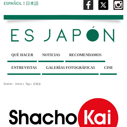
ESPAÑOL
I
日本語
QUÉ HACER
NOTICIAS
RECOMENDAMOS
ENTREVISTAS
GALERÍAS FOTOGRÁFICAS
CINE
Está en :
Inicio
»
Tag »
社長会