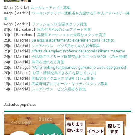
8Ago【Sevilla】
ルームシェアメイト募集
8Ago【Madrid】
ワーキングホリデー渡航者を支援する日本人アドバイザー募
集
6Ago【Madrid】
ファッションEC営業スタッフ募集
31Jul【Barcelona】
家具付きPisoのシェアメート募集
31Jul【Barcelona】
美術系アーティストに最適なスタジオ賃貸
25Jul【Madrid】
Se alquila apartamento exterior en zona Pacifico
25Jul【Madrid】
シェアハウス・ピソ 9月からの入居者募集
25Jul【Madrid】
Oferta de empleo: Profesor de japonés idioma materno
24Jul【Madrid】
今話題のマドリード国際交流ピクニック第4弾！(25日開催)
24Jul【Madrid】
寿司を握れる方募集
22Jul【Málaga】
We’re looking for Japanese gamers to test video games!
20Jul【Málaga】
お茶・情報交換できる方を探しています
17Jul【Madrid】
国際交流ピクニック 第3弾！(17日開催)
15Jul【Madrid】
高級寿司店にてホール・キッチンスタッフ募集
14Jul【Madrid】
シェアハウス・ピソ入居者を募集
Artículos populares