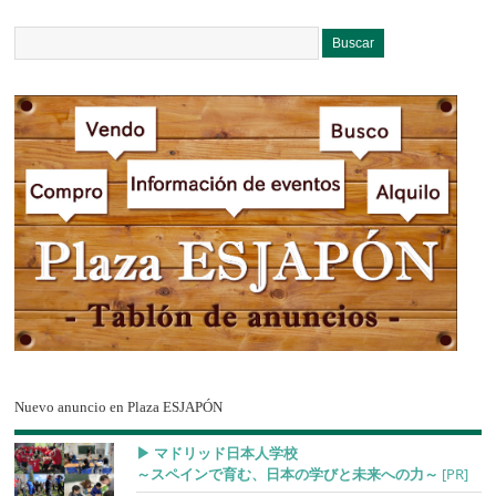
Nuevo anuncio en Plaza ESJAPÓN
▶︎ マドリッド日本人学校
～スペインで育む、日本の学びと未来への力～
[PR]