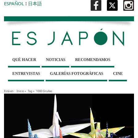
ESPAÑOL
I
日本語
QUÉ HACER
NOTICIAS
RECOMENDAMOS
ENTREVISTAS
GALERÍAS FOTOGRÁFICAS
CINE
Está en :
Inicio
»
Tag »
1000 Grullas