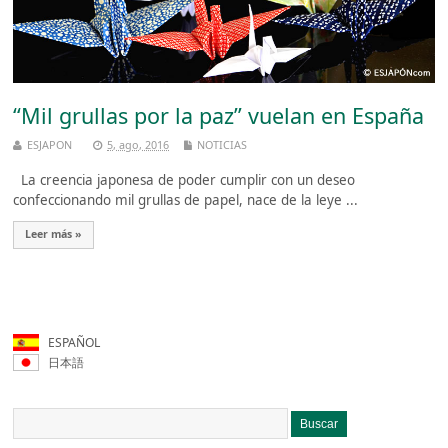
“Mil grullas por la paz” vuelan en España
ESJAPON
5, ago, 2016
NOTICIAS
La creencia japonesa de poder cumplir con un deseo
confeccionando mil grullas de papel, nace de la leye ...
Leer más »
ESPAÑOL
日本語