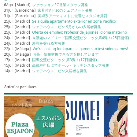
6Ago【Madrid】
ファッションEC営業スタッフ募集
31Jul【Barcelona】
家具付きPisoのシェアメート募集
31Jul【Barcelona】
美術系アーティストに最適なスタジオ賃貸
25Jul【Madrid】
Se alquila apartamento exterior en zona Pacifico
25Jul【Madrid】
シェアハウス・ピソ 9月からの入居者募集
25Jul【Madrid】
Oferta de empleo: Profesor de japonés idioma materno
24Jul【Madrid】
今話題のマドリード国際交流ピクニック第4弾！(25日開催)
24Jul【Madrid】
寿司を握れる方募集
22Jul【Málaga】
We’re looking for Japanese gamers to test video games!
20Jul【Málaga】
お茶・情報交換できる方を探しています
17Jul【Madrid】
国際交流ピクニック 第3弾！(17日開催)
15Jul【Madrid】
高級寿司店にてホール・キッチンスタッフ募集
14Jul【Madrid】
シェアハウス・ピソ入居者を募集
Artículos populares