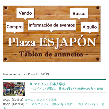
Nuevo anuncio en Plaza ESJAPÓN
▶︎ マドリッド日本人学校
～スペインで育む、日本の学びと未来への力～
[PR]
8Ago【Sevilla】
ルームシェアメイト募集
8Ago【Madrid】
ワーキングホリデー渡航者を支援する日本人アドバイザー募
集