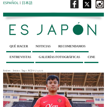
ESPAÑOL
I
日本語
QUÉ HACER
NOTICIAS
RECOMENDAMOS
ENTREVISTAS
GALERÍAS FOTOGRÁFICAS
CINE
Está en :
Inicio
»
Tag »
RCDマジョルカ