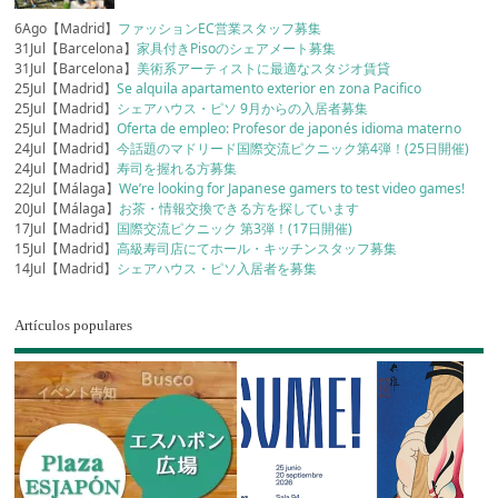
6Ago【Madrid】
ファッションEC営業スタッフ募集
31Jul【Barcelona】
家具付きPisoのシェアメート募集
31Jul【Barcelona】
美術系アーティストに最適なスタジオ賃貸
25Jul【Madrid】
Se alquila apartamento exterior en zona Pacifico
25Jul【Madrid】
シェアハウス・ピソ 9月からの入居者募集
25Jul【Madrid】
Oferta de empleo: Profesor de japonés idioma materno
24Jul【Madrid】
今話題のマドリード国際交流ピクニック第4弾！(25日開催)
24Jul【Madrid】
寿司を握れる方募集
22Jul【Málaga】
We’re looking for Japanese gamers to test video games!
20Jul【Málaga】
お茶・情報交換できる方を探しています
17Jul【Madrid】
国際交流ピクニック 第3弾！(17日開催)
15Jul【Madrid】
高級寿司店にてホール・キッチンスタッフ募集
14Jul【Madrid】
シェアハウス・ピソ入居者を募集
Artículos populares