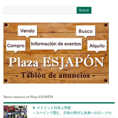
Nuevo anuncio en Plaza ESJAPÓN
▶︎ マドリッド日本人学校
～スペインで育む、日本の学びと未来への力～
[PR]