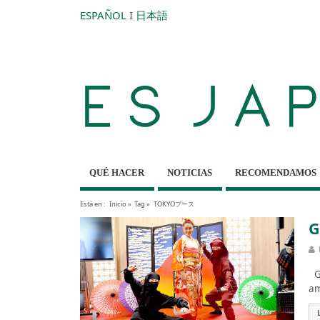
ESPAÑOL
I
日本語
QUÉ HACER
NOTICIAS
RECOMENDAMOS
Está en :
Inicio
»
Tag »
TOKYOブース
G
Ga
am