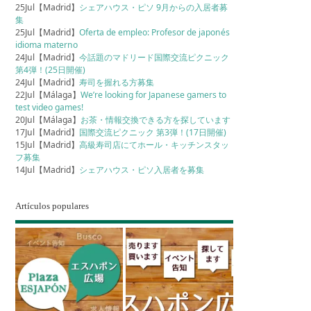
25Jul【Madrid】
シェアハウス・ピソ 9月からの入居者募
集
25Jul【Madrid】
Oferta de empleo: Profesor de japonés
idioma materno
24Jul【Madrid】
今話題のマドリード国際交流ピクニック
第4弾！(25日開催)
24Jul【Madrid】
寿司を握れる方募集
22Jul【Málaga】
We’re looking for Japanese gamers to
test video games!
20Jul【Málaga】
お茶・情報交換できる方を探しています
17Jul【Madrid】
国際交流ピクニック 第3弾！(17日開催)
15Jul【Madrid】
高級寿司店にてホール・キッチンスタッ
フ募集
14Jul【Madrid】
シェアハウス・ピソ入居者を募集
Artículos populares