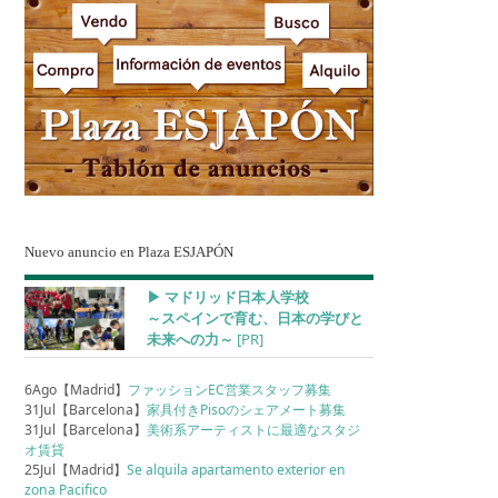
Nuevo anuncio en Plaza ESJAPÓN
▶︎ マドリッド日本人学校
～スペインで育む、日本の学びと
未来への力～
[PR]
6Ago【Madrid】
ファッションEC営業スタッフ募集
31Jul【Barcelona】
家具付きPisoのシェアメート募集
31Jul【Barcelona】
美術系アーティストに最適なスタジ
オ賃貸
25Jul【Madrid】
Se alquila apartamento exterior en
zona Pacifico