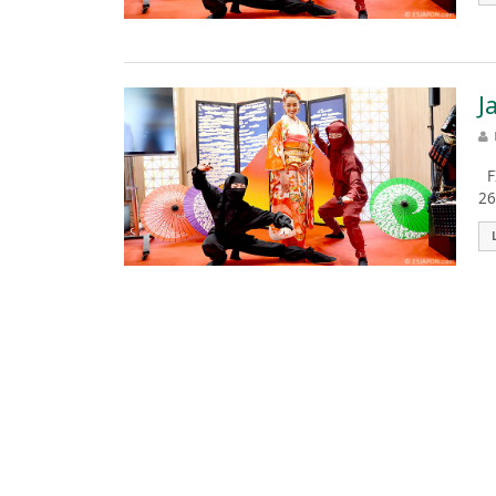
J
FI
26