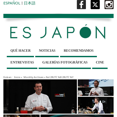
ESPAÑOL
I
日本語
QUÉ HACER
NOTICIAS
RECOMENDAMOS
ENTREVISTAS
GALERÍAS FOTOGRÁFICAS
CINE
Está en :
Inicio
»
Monthly Archives »
%d 28UTC %B 28UTC %Y