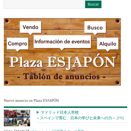
Nuevo anuncio en Plaza ESJAPÓN
▶︎ マドリッド日本人学校
～スペインで育む、日本の学びと未来への力～
[PR]