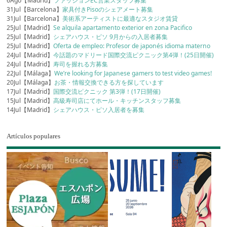
6Ago【Madrid】
ファッションEC営業スタッフ募集
31Jul【Barcelona】
家具付きPisoのシェアメート募集
31Jul【Barcelona】
美術系アーティストに最適なスタジオ賃貸
25Jul【Madrid】
Se alquila apartamento exterior en zona Pacifico
25Jul【Madrid】
シェアハウス・ピソ 9月からの入居者募集
25Jul【Madrid】
Oferta de empleo: Profesor de japonés idioma materno
24Jul【Madrid】
今話題のマドリード国際交流ピクニック第4弾！(25日開催)
24Jul【Madrid】
寿司を握れる方募集
22Jul【Málaga】
We’re looking for Japanese gamers to test video games!
20Jul【Málaga】
お茶・情報交換できる方を探しています
17Jul【Madrid】
国際交流ピクニック 第3弾！(17日開催)
15Jul【Madrid】
高級寿司店にてホール・キッチンスタッフ募集
14Jul【Madrid】
シェアハウス・ピソ入居者を募集
Artículos populares