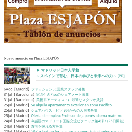
Nuevo anuncio en Plaza ESJAPÓN
▶︎ マドリッド日本人学校
～スペインで育む、日本の学びと未来への力～
[PR]
6Ago【Madrid】
ファッションEC営業スタッフ募集
31Jul【Barcelona】
家具付きPisoのシェアメート募集
31Jul【Barcelona】
美術系アーティストに最適なスタジオ賃貸
25Jul【Madrid】
Se alquila apartamento exterior en zona Pacifico
25Jul【Madrid】
シェアハウス・ピソ 9月からの入居者募集
25Jul【Madrid】
Oferta de empleo: Profesor de japonés idioma materno
24Jul【Madrid】
今話題のマドリード国際交流ピクニック第4弾！(25日開催)
24Jul【Madrid】
寿司を握れる方募集
22Jul【Málaga】
We’re looking for Japanese gamers to test video games!