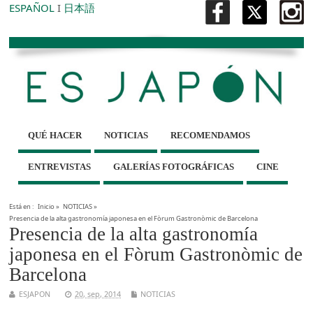
ESPAÑOL
I
日本語
QUÉ HACER
NOTICIAS
RECOMENDAMOS
ENTREVISTAS
GALERÍAS FOTOGRÁFICAS
CINE
Está en :
Inicio
»
NOTICIAS
»
Presencia de la alta gastronomía japonesa en el Fòrum Gastronòmic de Barcelona
Presencia de la alta gastronomía
japonesa en el Fòrum Gastronòmic de
Barcelona
ESJAPON
20, sep, 2014
NOTICIAS