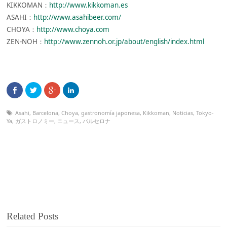
KIKKOMAN：
http://www.kikkoman.es
ASAHI：
http://www.asahibeer.com/
CHOYA：
http://www.choya.com
ZEN-NOH：
http://www.zennoh.or.jp/about/english/index.html
Asahi
,
Barcelona
,
Choya
,
gastronomía japonesa
,
Kikkoman
,
Noticias
,
Tokyo-
Ya
,
ガストロノミー
,
ニュース
,
バルセロナ
Related Posts