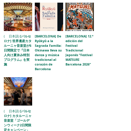
( 日本語)
[バルセ
[BARCELONA] De
[BARCELONA] 12.ª
ロナ] 世界遺産カタ
Ryūkyū a la
edición del
ルーニャ音楽堂が6
Sagrada Familia:
Festival
日間限定で『日本
Okinawa lleva su
Tradicional
人向け夏休み特別
danza y música
Japonés “Festival
プログラム』を実
tradicional al
MATSURI
施
corazón de
Barcelona 2026”
Barcelona
( 日本語)
[バルセ
ロナ] カタルーニャ
音楽堂「ゴールデ
ンウィーク2日間限
定キャンペーン」