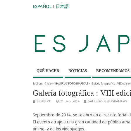
ESPAÑOL
I
日本語
QUÉ HACER
NOTICIAS
RECOMENDAMOS
Está en :
Inicio
»
GALERÍAS FOTOGRÁFICAS
»
Galería fotográfica : VIII edic
Galería fotográfica : VIII ed
ESJAPON
21, sep, 2014
GALERÍAS FOTOGRÁFICAS
Septiembre de 2014, se celebró en el recinto ferial
El evento atrajo a una gran cantidad de público ama
anime, y de los videojuegos.