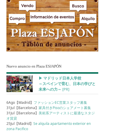
Nuevo anuncio en Plaza ESJAPÓN
▶︎ マドリッド日本人学校
～スペインで育む、日本の学びと
未来への力～
[PR]
6Ago【Madrid】
ファッションEC営業スタッフ募集
31Jul【Barcelona】
家具付きPisoのシェアメート募集
31Jul【Barcelona】
美術系アーティストに最適なスタジ
オ賃貸
25Jul【Madrid】
Se alquila apartamento exterior en
zona Pacifico