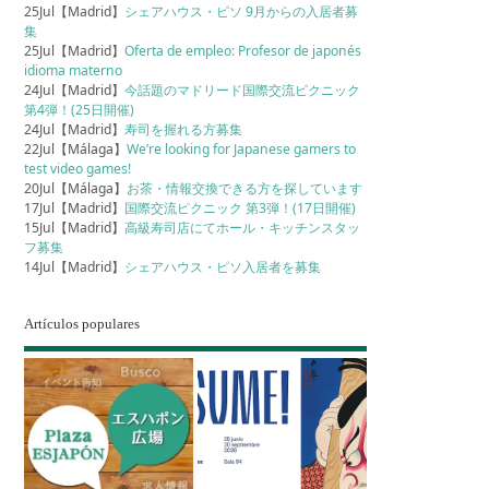
25Jul【Madrid】
シェアハウス・ピソ 9月からの入居者募
集
25Jul【Madrid】
Oferta de empleo: Profesor de japonés
idioma materno
24Jul【Madrid】
今話題のマドリード国際交流ピクニック
第4弾！(25日開催)
24Jul【Madrid】
寿司を握れる方募集
22Jul【Málaga】
We’re looking for Japanese gamers to
test video games!
20Jul【Málaga】
お茶・情報交換できる方を探しています
17Jul【Madrid】
国際交流ピクニック 第3弾！(17日開催)
15Jul【Madrid】
高級寿司店にてホール・キッチンスタッ
フ募集
14Jul【Madrid】
シェアハウス・ピソ入居者を募集
Artículos populares