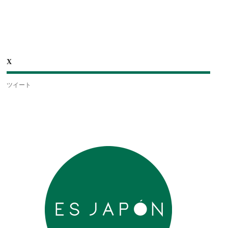
X
ツイート