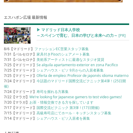
エスハポン広場 最新情報
▶︎ マドリッド日本人学校
～スペインで育む、日本の学びと未来への力～
[PR]
8/6【マドリード】
ファッションEC営業スタッフ募集
7/31【バルセロナ】
家具付きPisoのシェアメート募集
7/31【バルセロナ】
美術系アーティストに最適なスタジオ賃貸
7/25【マドリード】
Se alquila apartamento exterior en zona Pacifico
7/25【マドリード】
シェアハウス・ピソ 9月からの入居者募集
7/25【マドリード】
Oferta de empleo: Profesor de japonés idioma materno
7/24【マドリード】
今話題のマドリード国際交流ピクニック第4弾！(25日開
催)
7/24【マドリード】
寿司を握れる方募集
7/22【マラガ】
We’re looking for Japanese gamers to test video games!
7/20【マラガ】
お茶・情報交換できる方を探しています
7/17【マドリード】
国際交流ピクニック 第3弾！(17日開催)
7/15【マドリード】
高級寿司店にてホール・キッチンスタッフ募集
7/14【マドリード】
シェアハウス・ピソ入居者を募集