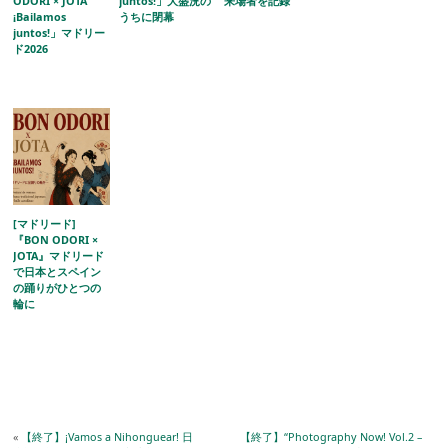
ODORI × JOTA
juntos!」大盛況の
来場者を記録
¡Bailamos
うちに閉幕
juntos!」マドリー
ド2026
[マドリード]
『BON ODORI ×
JOTA』マドリード
で日本とスペイン
の踊りがひとつの
輪に
«
【終了】¡Vamos a Nihonguear! 日
【終了】“Photography Now! Vol.2 –