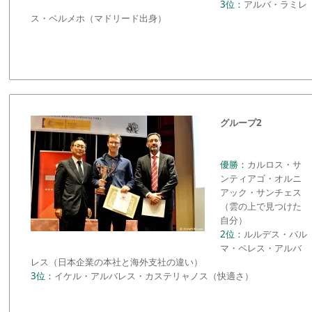
3位：
アルバ・ラミレ
ス・ベルメホ（マドリード出身）
グループ2
優勝：
カルロス・サ
ンティアゴ・オルニ
アック・サンチェス
（雲の上で見つけた
自分）
2位：
ルルデス・バル
マ・ペレス・アルバ
レス（日本企業の本社と海外支社の違い）
3位：
イケル・アルバレス・カステリャノス（快適さ）