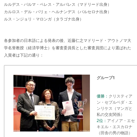
ルルデス・バルマ・ペレス・アルバレス（マドリード出身）
カルロス・デル・バリェ・ヘルナンデス（バルセロナ出身）
ルス・ンジョリ・マロンガ（タラゴナ出身）
各参加者の日本語による発表の後、近藤仁之マドリード・アウトノマ大
学名誉教授（経済学博士）を審査委員長とした審査員団により選ばれた
入賞者は下記の通り：
グループ1
優勝：
クリスティア
ン・セプルベダ・エ
ンリケス（マンガと
私の交友関係）
2位：
アイノア・エセ
キエル・エスカロナ
（田舎の男の物語）