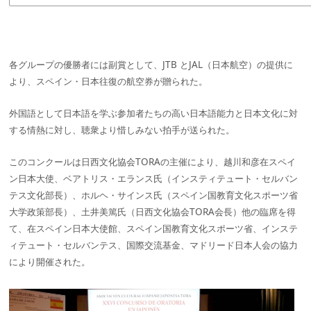
各グループの優勝者には副賞として、JTB とJAL（日本航空）の提供に
より、スペイン・日本往復の航空券が贈られた。
外国語として日本語を学ぶ参加者たちの高い日本語能力と日本文化に対
する情熱に対し、聴衆より惜しみない拍手が送られた。
このコンクールは日西文化協会TORAの主催により、越川和彦在スペイ
ン日本大使、ベアトリス・エランス氏（インスティテュート・セルバン
テス文化部長）、ホルヘ・サインス氏（スペイン国教育文化スポーツ省
大学政策部長）、土井美篤氏（日西文化協会TORA会長）他の臨席を得
て、在スペイン日本大使館、スペイン国教育文化スポーツ省、インステ
ィテュート・セルバンテス、国際交流基金、マドリード日本人会の協力
により開催された。