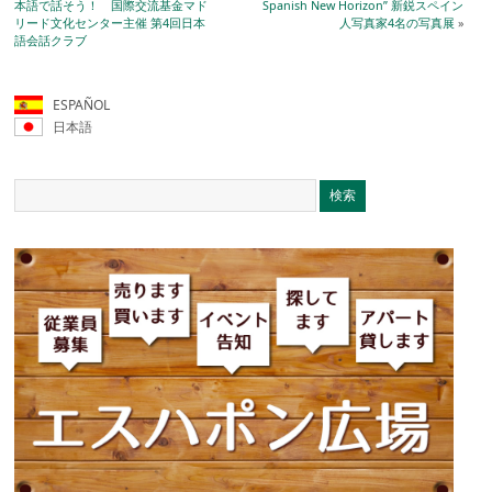
本語で話そう！ 国際交流基金マド
Spanish New Horizon” 新鋭スペイン
リード文化センター主催 第4回日本
人写真家4名の写真展
»
語会話クラブ
ESPAÑOL
日本語