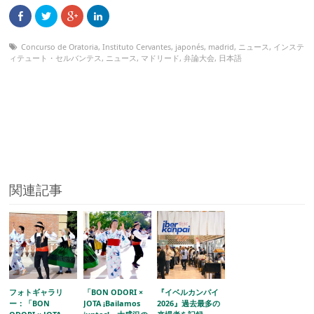
Concurso de Oratoria
,
Instituto Cervantes
,
japonés
,
madrid
,
ニュース
,
インステ
ィテュート・セルバンテス
,
ニュース
,
マドリード
,
弁論大会
,
日本語
関連記事
フォトギャラリ
「BON ODORI ×
『イベルカンパイ
ー：「BON
JOTA ¡Bailamos
2026』過去最多の