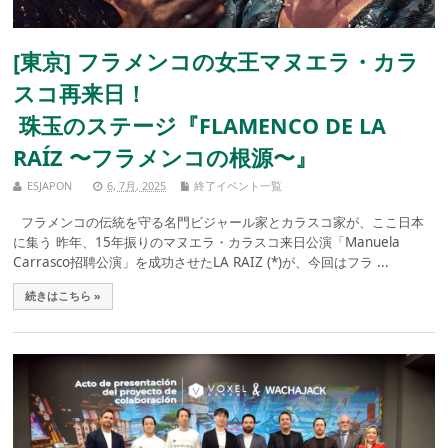
[東京] フラメンコの女王マヌエラ・カラ
スコ再来日！
珠玉のステージ『FLAMENCO DE LA
RAÍZ 〜フラメンコの根源〜』
ESJAPON
6, 7月, 2025
終了イベント一覧
フラメンコの伝統を守る名門ビジャール家とカラスコ家が、ここ日本
に集う 昨年、15年振りのマヌエラ・カラスコ来日公演「Manuela
Carrasco招聘公演」を成功させたLA RAIZ (*)が、今回はフラ ...
続きはこちら »