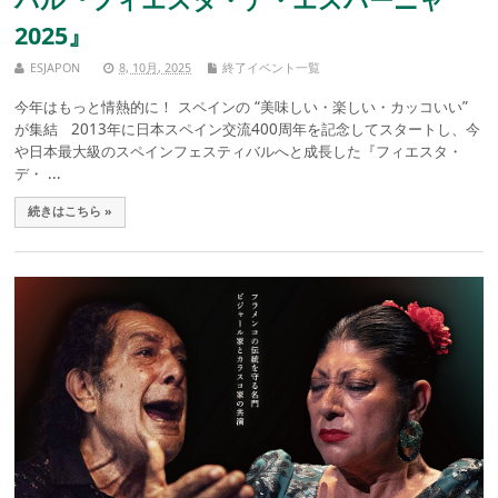
2025』
ESJAPON
8, 10月, 2025
終了イベント一覧
今年はもっと情熱的に！ スペインの “美味しい・楽しい・カッコいい”
が集結 2013年に日本スペイン交流400周年を記念してスタートし、今
や日本最大級のスペインフェスティバルへと成長した『フィエスタ・
デ・ ...
続きはこちら »