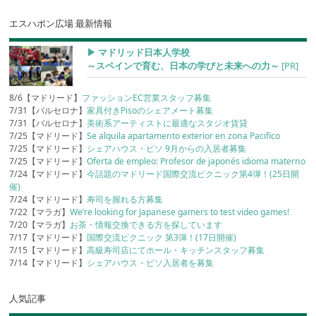
エスハポン広場 最新情報
▶︎ マドリッド日本人学校
～スペインで育む、日本の学びと未来への力～
[PR]
8/6【マドリード】
ファッションEC営業スタッフ募集
7/31【バルセロナ】
家具付きPisoのシェアメート募集
7/31【バルセロナ】
美術系アーティストに最適なスタジオ賃貸
7/25【マドリード】
Se alquila apartamento exterior en zona Pacifico
7/25【マドリード】
シェアハウス・ピソ 9月からの入居者募集
7/25【マドリード】
Oferta de empleo: Profesor de japonés idioma materno
7/24【マドリード】
今話題のマドリード国際交流ピクニック第4弾！(25日開
催)
7/24【マドリード】
寿司を握れる方募集
7/22【マラガ】
We’re looking for Japanese gamers to test video games!
7/20【マラガ】
お茶・情報交換できる方を探しています
7/17【マドリード】
国際交流ピクニック 第3弾！(17日開催)
7/15【マドリード】
高級寿司店にてホール・キッチンスタッフ募集
7/14【マドリード】
シェアハウス・ピソ入居者を募集
人気記事