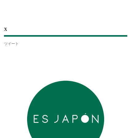
X
ツイート