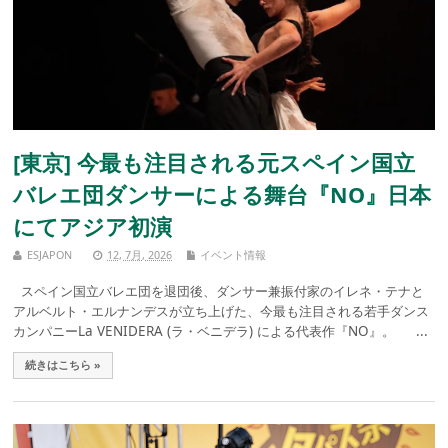
[東京] 今最も注目される元スペイン国立
バレエ団ダンサーによる舞台『NO』日本
にてアジア初演
ESJAPON
12, 7月, 2026
イベント情報
スペイン国立バレエ団を退団後、ダンサー兼振付家のイレネ・テナと
アルベルト・エルナンデスが立ち上げた、今最も注目される若手ダンス
カンパニーLa VENIDERA (ラ・ベニデラ) による代表作『NO』。 ...
続きはこちら »