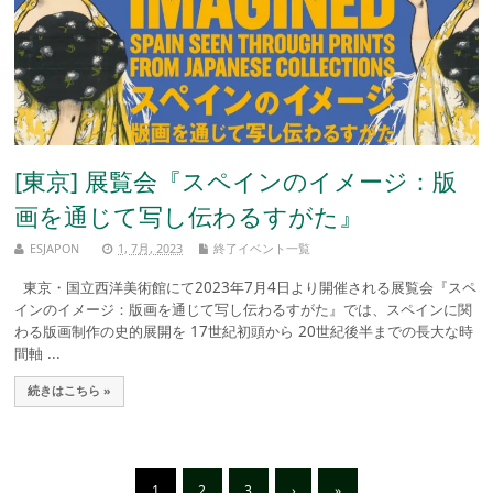
[東京] 展覧会『スペインのイメージ：版
画を通じて写し伝わるすがた』
ESJAPON
1, 7月, 2023
終了イベント一覧
東京・国立西洋美術館にて2023年7月4日より開催される展覧会『スペ
インのイメージ：版画を通じて写し伝わるすがた』では、スペインに関
わる版画制作の史的展開を 17世紀初頭から 20世紀後半までの長大な時
間軸 ...
続きはこちら »
1
2
3
›
»