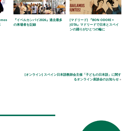
amos
『イベルカンパイ2026』過去最多
[マドリード] 『BON ODORI ×
幕
の来場者を記録
JOTA』マドリードで日本とスペイ
ンの踊りがひとつの輪に
[オンライン] スペイン日本語教師会主催「子どもの日本語」に関す
るオンライン座談会のお知らせ
»