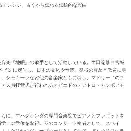
よるアレンジ。古くから伝わる伝統的な楽曲
統音楽「地唄」の歌手として活動している。生田流箏曲宮城
からスペインに定住し、日本の文化や音楽、楽器の普及と教育に専
え、シャキーラなど他の音楽家とも共演し、マドリードのテ
リアス賞授賞式が行われるオビエドのテアトロ・カンポアモ
さらに、マハダオンダの専門音楽院でピアノとファゴットを
術学士の学位を取得。琴のコンサート奏者として、スペイ
ストまたは他のグループの一員として活躍。彼女の音楽はラ