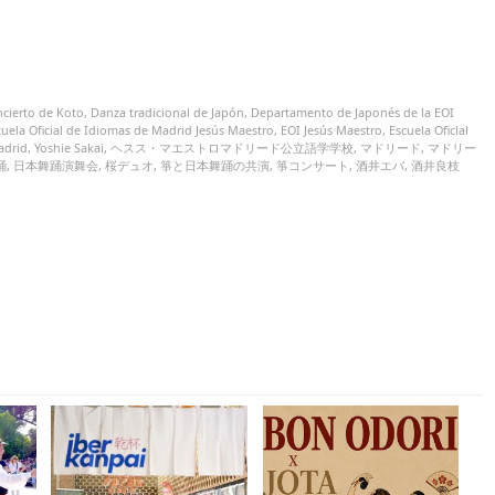
ncierto de Koto
,
Danza tradicional de Japón
,
Departamento de Japonés de la EOI
uela Oficial de Idiomas de Madrid Jesús Maestro
,
EOI Jesús Maestro
,
Escuela Oficlal
adrid
,
Yoshie Sakai
,
ヘスス・マエストロマドリード公立語学学校
,
マドリード
,
マドリー
踊
,
日本舞踊演舞会
,
桜デュオ
,
箏と日本舞踊の共演
,
箏コンサート
,
酒井エバ
,
酒井良枝