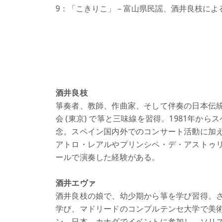
9：「こきりこ」 – 富山県民謡、酒井良枝に
酒井良枝
箏奏者、教師、作曲家、そして伴奏の日本伝
会 (東京) で箏と三味線を習得。1981年
念。スペイン国内外でのコンサート活動に加
アトロ・レアルやプリンシペ・デ・アストゥ
ールで演奏した経験がある。
酒井エヴァ
酒井良枝の娘で、幼少期から箏を学び習得。
学び、マドリードのコンプルテンセ大学で美
ン、日本、カナダでイベントに参加し、ソリ