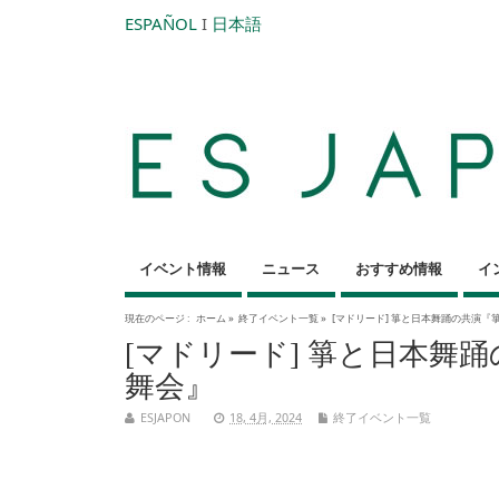
ESPAÑOL
I
日本語
イベント情報
ニュース
おすすめ情報
イ
現在のページ :
ホーム
»
終了イベント一覧
»
[マドリード] 箏と日本舞踊の共演
[マドリード] 箏と日本舞
舞会』
ESJAPON
18, 4月, 2024
終了イベント一覧