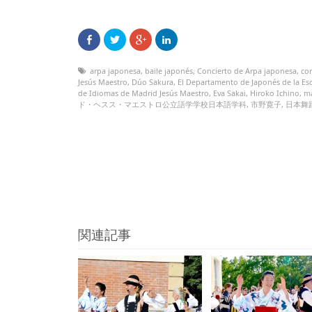
arpa japonesa
,
baile japonés
,
Concierto de Arpa japonesa
,
co
Jesús Maestro
,
Dúo Sakura
,
El Departamento de Japonés de la Esc
de Idiomas de Madrid Jesús Maestro
,
Eva Sakai
,
Hiroko Ichino
,
m
ド・ヘスス・マエストロ公立語学学校日本語学科
,
市野寛子
,
日本舞
関連記事