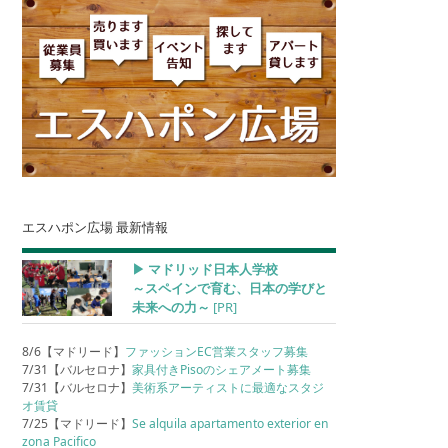
エスハポン広場 最新情報
▶︎ マドリッド日本人学校
～スペインで育む、日本の学びと
未来への力～
[PR]
8/6【マドリード】
ファッションEC営業スタッフ募集
7/31【バルセロナ】
家具付きPisoのシェアメート募集
7/31【バルセロナ】
美術系アーティストに最適なスタジ
オ賃貸
7/25【マドリード】
Se alquila apartamento exterior en
zona Pacifico