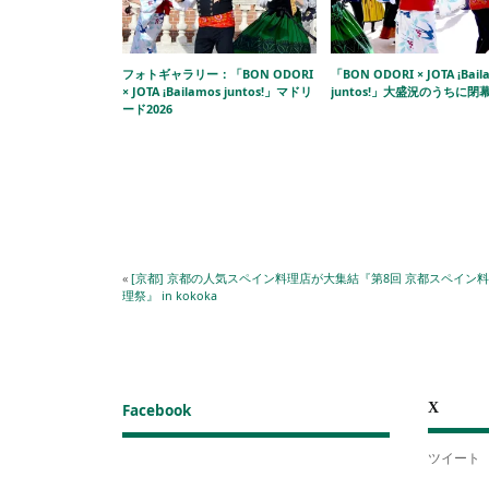
フォトギャラリー：「BON ODORI
「BON ODORI × JOTA ¡Bail
× JOTA ¡Bailamos juntos!」マドリ
juntos!」大盛況のうちに閉
ード2026
«
[京都] 京都の人気スペイン料理店が大集結『第8回 京都スペイン料
理祭』 in kokoka
X
Facebook
ツイート