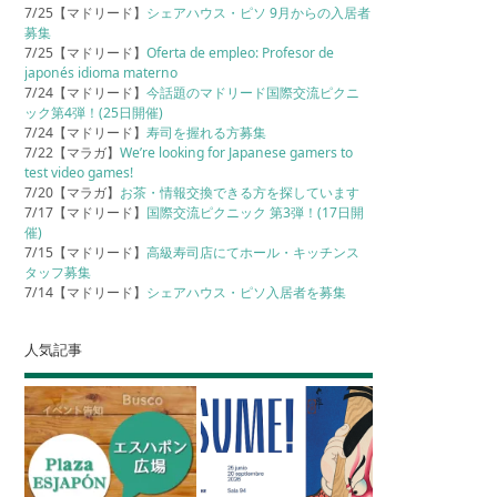
7/25【マドリード】
シェアハウス・ピソ 9月からの入居者
募集
7/25【マドリード】
Oferta de empleo: Profesor de
japonés idioma materno
7/24【マドリード】
今話題のマドリード国際交流ピクニ
ック第4弾！(25日開催)
7/24【マドリード】
寿司を握れる方募集
7/22【マラガ】
We’re looking for Japanese gamers to
test video games!
7/20【マラガ】
お茶・情報交換できる方を探しています
7/17【マドリード】
国際交流ピクニック 第3弾！(17日開
催)
7/15【マドリード】
高級寿司店にてホール・キッチンス
タッフ募集
7/14【マドリード】
シェアハウス・ピソ入居者を募集
人気記事