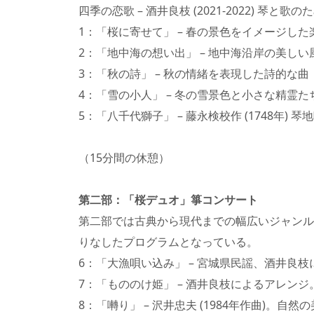
四季の恋歌 – 酒井良枝 (2021-2022) 琴と歌の
1：「桜に寄せて」 – 春の景色をイメージした
2：「地中海の想い出」 – 地中海沿岸の美しい
3：「秋の詩」 – 秋の情緒を表現した詩的な曲
4：「雪の小人」 – 冬の雪景色と小さな精霊
5：「八千代獅子」 – 藤永検校作 (1748年) 琴
（15分間の休憩）
第二部：「桜デュオ」箏コンサート
第二部では古典から現代までの幅広いジャンル
りなしたプログラムとなっている。
6：「大漁唄い込み」 – 宮城県民謡、酒井良
7：「もののけ姫」 – 酒井良枝によるアレン
8：「囀り」 – 沢井忠夫 (1984年作曲)。