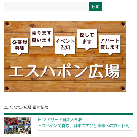
エスハポン広場 最新情報
▶︎ マドリッド日本人学校
～スペインで育む、日本の学びと未来への力～
[PR]