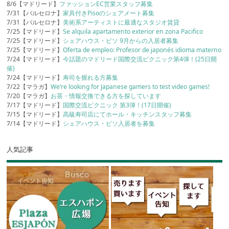
8/6【マドリード】
ファッションEC営業スタッフ募集
7/31【バルセロナ】
家具付きPisoのシェアメート募集
7/31【バルセロナ】
美術系アーティストに最適なスタジオ賃貸
7/25【マドリード】
Se alquila apartamento exterior en zona Pacifico
7/25【マドリード】
シェアハウス・ピソ 9月からの入居者募集
7/25【マドリード】
Oferta de empleo: Profesor de japonés idioma materno
7/24【マドリード】
今話題のマドリード国際交流ピクニック第4弾！(25日開
催)
7/24【マドリード】
寿司を握れる方募集
7/22【マラガ】
We’re looking for Japanese gamers to test video games!
7/20【マラガ】
お茶・情報交換できる方を探しています
7/17【マドリード】
国際交流ピクニック 第3弾！(17日開催)
7/15【マドリード】
高級寿司店にてホール・キッチンスタッフ募集
7/14【マドリード】
シェアハウス・ピソ入居者を募集
人気記事