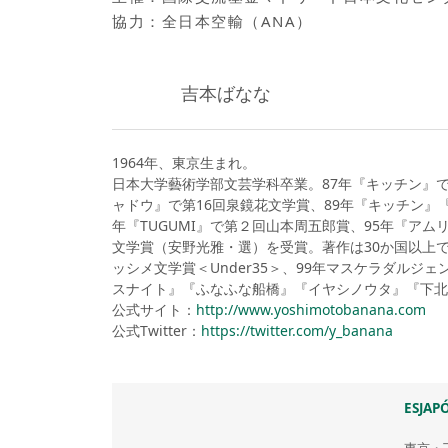
協力：全日本空輸（ANA）
吉本ばなな
1964年、東京生まれ。
日本大学藝術学部文芸学科卒業。87年『キッチン』
ャドウ』で第16回泉鏡花文学賞、89年『キッチン』
年『TUGUMI』で第２回山本周五郎賞、95年『アム
文学賞（安野光雅・選）を受賞。著作は30か国以上で
ッシメ文学賞＜Under35＞、99年マスケラダルジ
スナイト』『ふなふな船橋』『イヤシノウタ』『下北
公式サイト：
http://www.yoshimotobanana.com
公式Twitter：
https://twitter.com/y_banana
ESJ
東京・