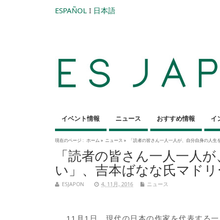
ESPAÑOL
I
日本語
イベント情報
ニュース
おすすめ情報
イ
現在のページ :
ホーム
»
ニュース
»
「読者の皆さん一人一人が、自分自身の人生
「読者の皆さん一人一人が
い」、吉本ばなな氏マドリ
ESJAPON
4, 11月, 2016
ニュース
11月1日、現代の日本の作家を代表する