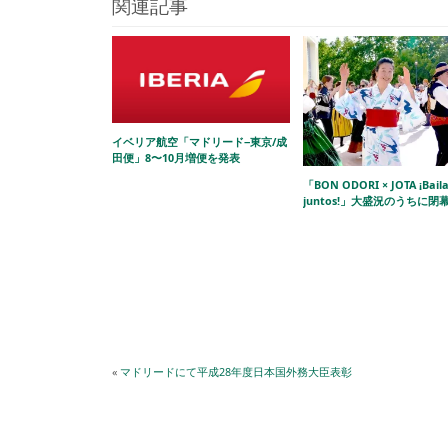
関連記事
イベリア航空「マドリード−東京/成
田便」8〜10月増便を発表
「BON ODORI × JOTA ¡Bail
juntos!」大盛況のうちに閉
«
マドリードにて平成28年度日本国外務大臣表彰