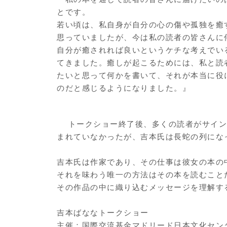
とです。
若い頃は、私自身が自分の心の傷や孤独を癒
思っていましたが、今は私の読者の皆さんに
自分が癒されれば良いというケチな考えでい
てきました。癒しが起こるためには、私と読
たいと思って何かを書いて、それが本当に役
のだと感じるようになりました。』
トークショー終了後、多くの読者がサイ
まれていなかったが、吉本氏は長蛇の列にな
吉本氏は作家であり、その仕事は彼女の本の
それを味わう唯一の方法はその本を読むこと
その作品の中に織り込むメッセージを理解す
吉本ばななトークショー
主催：国際交流基金マドリード日本文化センター / C