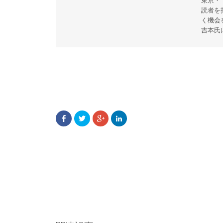
読者を
く機会
吉本氏