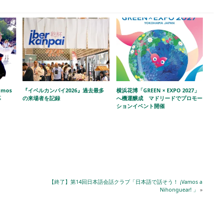
amos
『イベルカンパイ2026』過去最多
横浜花博「GREEN × EXPO 2027」
幕
の来場者を記録
へ機運醸成 マドリードでプロモー
ションイベント開催
【終了】第14回日本語会話クラブ「日本語で話そう！ ¡Vamos a
Nihonguear! 」
»