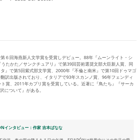
で第６回海燕新人文学賞を受賞しデビュー。88年『ムーンライト・シ
『うたかた／サンクチュアリ』で第39回芸術選奨文部大臣新人賞、同
リタ』で第5回紫式部文学賞、2000年『不倫と南米』で第10回ドゥマゴ
翻訳出版されており、イタリアで93年スカンノ賞、96年フェンディ
ェント賞、2011年カプリ賞を受賞している。近著に『鳥たち』『サーカ
沢について』がある。
APÓNインタビュー：作家 吉本ばなな
下北沢。春の雨の降るある日の午後、ESJAPÓNは世界中にその作品の愛