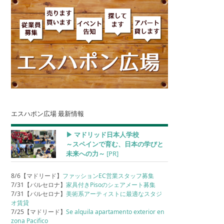
エスハポン広場 最新情報
▶︎ マドリッド日本人学校
～スペインで育む、日本の学びと
未来への力～
[PR]
8/6【マドリード】
ファッションEC営業スタッフ募集
7/31【バルセロナ】
家具付きPisoのシェアメート募集
7/31【バルセロナ】
美術系アーティストに最適なスタジ
オ賃貸
7/25【マドリード】
Se alquila apartamento exterior en
zona Pacifico