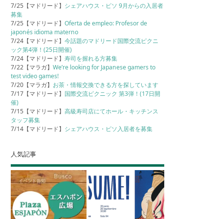
7/25【マドリード】
シェアハウス・ピソ 9月からの入居者
募集
7/25【マドリード】
Oferta de empleo: Profesor de
japonés idioma materno
7/24【マドリード】
今話題のマドリード国際交流ピクニ
ック第4弾！(25日開催)
7/24【マドリード】
寿司を握れる方募集
7/22【マラガ】
We’re looking for Japanese gamers to
test video games!
7/20【マラガ】
お茶・情報交換できる方を探しています
7/17【マドリード】
国際交流ピクニック 第3弾！(17日開
催)
7/15【マドリード】
高級寿司店にてホール・キッチンス
タッフ募集
7/14【マドリード】
シェアハウス・ピソ入居者を募集
人気記事