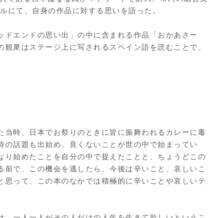
ールにて、自身の作品に対する思いを語った。
ッドエンドの思い出」の中に含まれる作品「おかあさー
の観衆はステージ上に写されるスペイン語を読むことで、
た当時、日本でお祭りのときに皆に振舞われるカレーに毒
待の話題も出始め、良くないことが世の中で始まってい
なり始めたことを自分の中で捉えたことと、ちょうどこの
る前で、この機会を逃したら、今後は辛いこと、哀しいこ
と思って、この本のなかでは積極的に辛いことや哀しいテ
は、一人一人がその人だけの人生を生きて欲しいというこ