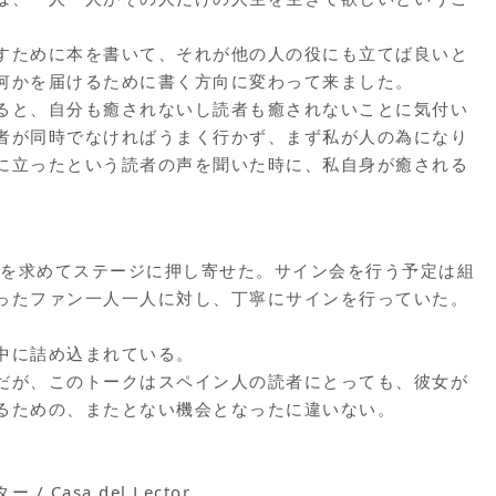
すために本を書いて、それが他の人の役にも立てば良いと
何かを届けるために書く方向に変わって来ました。
ると、自分も癒されないし読者も癒されないことに気付い
者が同時でなければうまく行かず、まず私が人の為になり
に立ったという読者の声を聞いた時に、私自身が癒される
ンを求めてステージに押し寄せた。サイン会を行う予定は組
ったファン一人一人に対し、丁寧にサインを行っていた。
中に詰め込まれている。
だが、このトークはスペイン人の読者にとっても、彼女が
るための、またとない機会となったに違いない。
asa del Lector