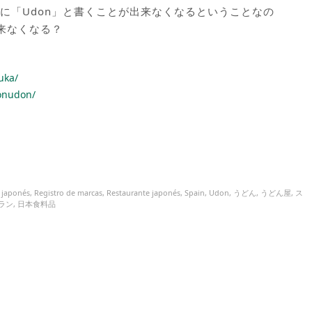
に「Udon」と書くことが出来なくなるということなの
来なくなる？
uka/
ionudon/
l japonés
,
Registro de marcas
,
Restaurante japonés
,
Spain
,
Udon
,
うどん
,
うどん屋
,
ス
ラン
,
日本食料品