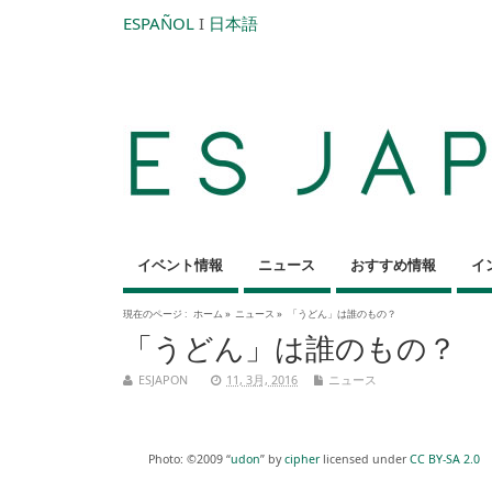
ESPAÑOL
I
日本語
イベント情報
ニュース
おすすめ情報
イ
現在のページ :
ホーム
»
ニュース
»
「うどん」は誰のもの？
「うどん」は誰のもの？
ESJAPON
11, 3月, 2016
ニュース
Photo: ©2009 “
udon
” by
cipher
licensed under
CC BY-SA 2.0