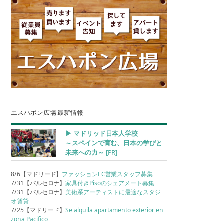
エスハポン広場 最新情報
▶︎ マドリッド日本人学校
～スペインで育む、日本の学びと
未来への力～
[PR]
8/6【マドリード】
ファッションEC営業スタッフ募集
7/31【バルセロナ】
家具付きPisoのシェアメート募集
7/31【バルセロナ】
美術系アーティストに最適なスタジ
オ賃貸
7/25【マドリード】
Se alquila apartamento exterior en
zona Pacifico