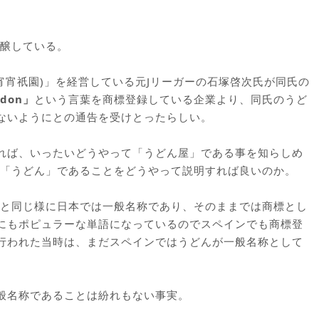
醸している。
N (宵宵祇園)」を経営している元Jリーガーの石塚啓次氏が同氏の
don」
という言葉を商標登録している企業より、同氏のうど
しないようにとの通告を受けとったらしい。
なれば、いったいどうやって「うどん屋」である事を知らしめ
「うどん」であることをどうやって説明すれば良いのか。
と同じ様に日本では一般名称であり、そのままでは商標とし
りにもポピュラーな単語になっているのでスペインでも商標登
が行われた当時は、まだスペインではうどんが一般名称として
一般名称であることは紛れもない事実。