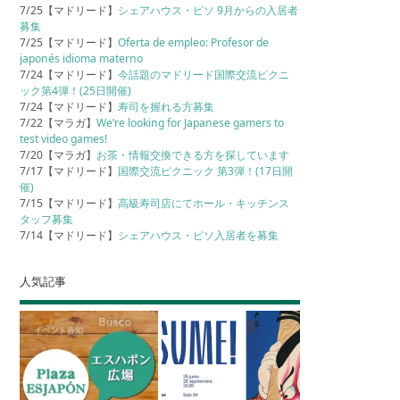
7/25【マドリード】
シェアハウス・ピソ 9月からの入居者
募集
7/25【マドリード】
Oferta de empleo: Profesor de
japonés idioma materno
7/24【マドリード】
今話題のマドリード国際交流ピクニ
ック第4弾！(25日開催)
7/24【マドリード】
寿司を握れる方募集
7/22【マラガ】
We’re looking for Japanese gamers to
test video games!
7/20【マラガ】
お茶・情報交換できる方を探しています
7/17【マドリード】
国際交流ピクニック 第3弾！(17日開
催)
7/15【マドリード】
高級寿司店にてホール・キッチンス
タッフ募集
7/14【マドリード】
シェアハウス・ピソ入居者を募集
人気記事