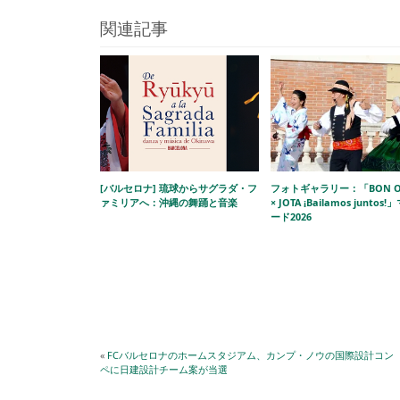
関連記事
[バルセロナ] 琉球からサグラダ・フ
フォトギャラリー：「BON O
ァミリアへ：沖縄の舞踊と音楽
× JOTA ¡Bailamos juntos
ード2026
«
FCバルセロナのホームスタジアム、カンプ・ノウの国際設計コン
ペに日建設計チーム案が当選