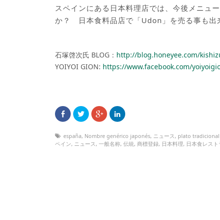
スペインにある日本料理店では、今後メニュー
か？ 日本食料品店で「Udon」を売る事も出
石塚啓次氏 BLOG：
http://blog.honeyee.com/kishiz
YOIYOI GION:
https://www.facebook.com/yoiyoig
españa
,
Nombre genérico japonés
,
ニュース
,
plato tradiciona
ペイン
,
ニュース
,
一般名称
,
伝統
,
商標登録
,
日本料理
,
日本食レスト