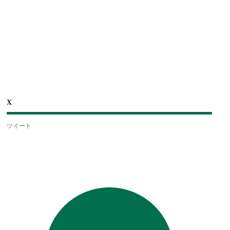
X
ツイート