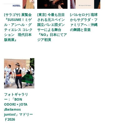
[サラゴサ] 展覧会
[東京] 今最も注目
[バルセロナ] 琉球
『SUSUME！ミゲ
される元スペイン
からサグラダ・フ
ル・アンヘル・グ
国立バレエ団ダン
ァミリアへ：沖縄
ティエレス コレク
サーによる舞台
の舞踊と音楽
ション 現代日本
『NO』日本にてア
版画展』
ジア初演
フォトギャラリ
ー：「BON
ODORI × JOTA
¡Bailamos
juntos!」マドリー
ド2026