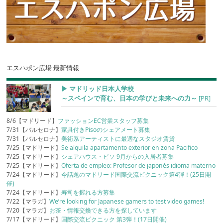
エスハポン広場 最新情報
▶︎ マドリッド日本人学校
～スペインで育む、日本の学びと未来への力～
[PR]
8/6【マドリード】
ファッションEC営業スタッフ募集
7/31【バルセロナ】
家具付きPisoのシェアメート募集
7/31【バルセロナ】
美術系アーティストに最適なスタジオ賃貸
7/25【マドリード】
Se alquila apartamento exterior en zona Pacifico
7/25【マドリード】
シェアハウス・ピソ 9月からの入居者募集
7/25【マドリード】
Oferta de empleo: Profesor de japonés idioma materno
7/24【マドリード】
今話題のマドリード国際交流ピクニック第4弾！(25日開
催)
7/24【マドリード】
寿司を握れる方募集
7/22【マラガ】
We’re looking for Japanese gamers to test video games!
7/20【マラガ】
お茶・情報交換できる方を探しています
7/17【マドリード】
国際交流ピクニック 第3弾！(17日開催)