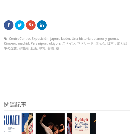
CentroCentro
,
Exposición
,
japon
,
Japón. Una historia de amor y guerra
,
Kimono
,
madrid
,
País nipón
,
ukiyo-e
,
スペイン
,
マドリード
,
展示会
,
日本：愛と戦
争の歴史
,
浮世絵
,
版画
,
甲冑
,
着物
,
鎧
関連記事