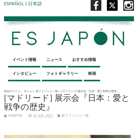
ESPAÑOL
I
日本語
イベント情報
ニュース
おすすめ情報
インタビュー
フォトギャラリー
映画
現在のページ :
ホーム
»
終了イベント一覧
»
[マドリード] 展示会『日本：愛と戦争の歴史』
[マドリード] 展示会『日本：愛と
戦争の歴史』
ESJAPON
22, 9月, 2021
終了イベント一覧