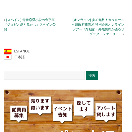
«
[スペイン] 青春恋愛小説の金字塔
[オンライン] 参加無料！カタルーニ
『ジョゼと虎と魚たち』スペイン公
ャ州政府観光局 特別企画オンライン
開
ツアー『彫刻家・外尾悦郎が語るサ
グラダ・ファミリア』
»
ESPAÑOL
日本語