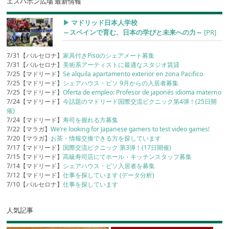
エスハポン広場 最新情報
▶︎ マドリッド日本人学校
～スペインで育む、日本の学びと未来への力～
[PR]
7/31【バルセロナ】
家具付きPisoのシェアメート募集
7/31【バルセロナ】
美術系アーティストに最適なスタジオ賃貸
7/25【マドリード】
Se alquila apartamento exterior en zona Pacifico
7/25【マドリード】
シェアハウス・ピソ 9月からの入居者募集
7/25【マドリード】
Oferta de empleo: Profesor de japonés idioma materno
7/24【マドリード】
今話題のマドリード国際交流ピクニック第4弾！(25日開
催)
7/24【マドリード】
寿司を握れる方募集
7/22【マラガ】
We’re looking for Japanese gamers to test video games!
7/20【マラガ】
お茶・情報交換できる方を探しています
7/17【マドリード】
国際交流ピクニック 第3弾！(17日開催)
7/15【マドリード】
高級寿司店にてホール・キッチンスタッフ募集
7/14【マドリード】
シェアハウス・ピソ入居者を募集
7/12【マドリード】
仕事を探しています (データ分析)
7/10【バルセロナ】
仕事を探しています
人気記事