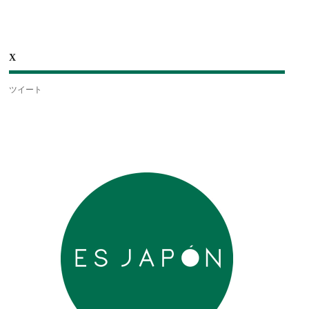
X
ツイート