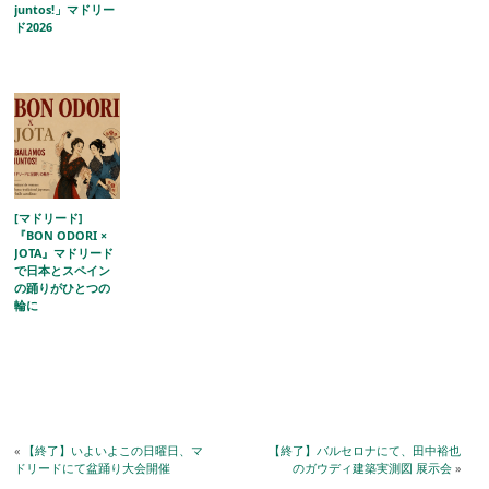
juntos!」マドリー
ド2026
[マドリード]
『BON ODORI ×
JOTA』マドリード
で日本とスペイン
の踊りがひとつの
輪に
«
【終了】いよいよこの日曜日、マ
【終了】バルセロナにて、田中裕也
ドリードにて盆踊り大会開催
のガウディ建築実測図 展示会
»