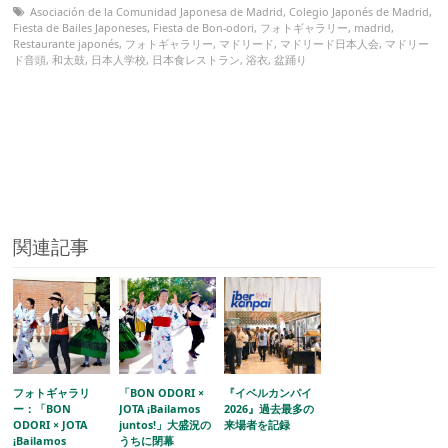
Asociación de la Comunidad Japonesa de Madrid
,
Colegio Japonés de Madrid
,
Fiesta de Bailes Japoneses
,
Fiesta de Bon-odori
,
フォトギャラリー
,
madrid
,
Restaurante japonés
,
フォトギャラリー
,
マドリード
,
マドリード日本人会
,
マドリー
ド音頭
,
和太鼓
,
日本人学校
,
日本食レストラン
,
浴衣
,
盆踊り
関連記事
フォトギャラリ
「BON ODORI ×
『イベルカンパイ
ー：「BON
JOTA ¡Bailamos
2026』過去最多の
ODORI × JOTA
juntos!」大盛況の
来場者を記録
¡Bailamos
うちに閉幕