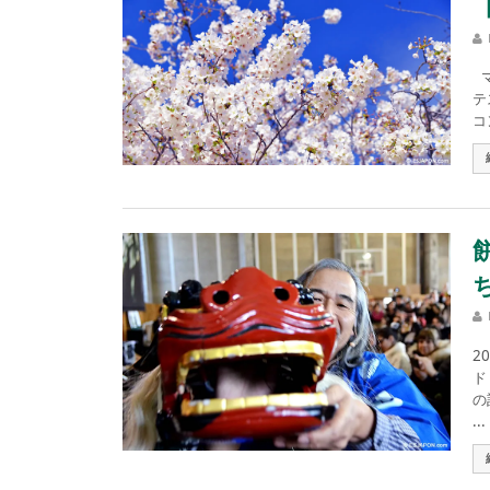
マ
テ
コ
2
ド
の
...