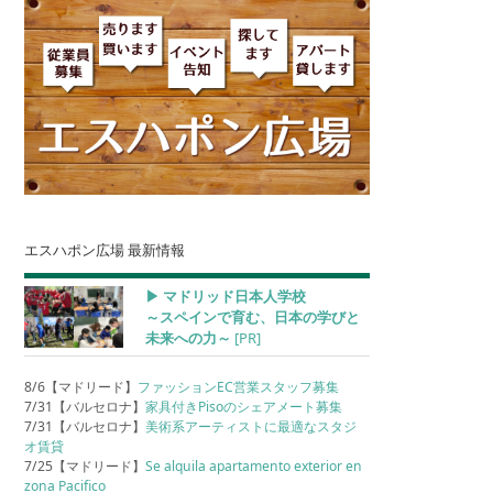
エスハポン広場 最新情報
▶︎ マドリッド日本人学校
～スペインで育む、日本の学びと
未来への力～
[PR]
8/6【マドリード】
ファッションEC営業スタッフ募集
7/31【バルセロナ】
家具付きPisoのシェアメート募集
7/31【バルセロナ】
美術系アーティストに最適なスタジ
オ賃貸
7/25【マドリード】
Se alquila apartamento exterior en
zona Pacifico