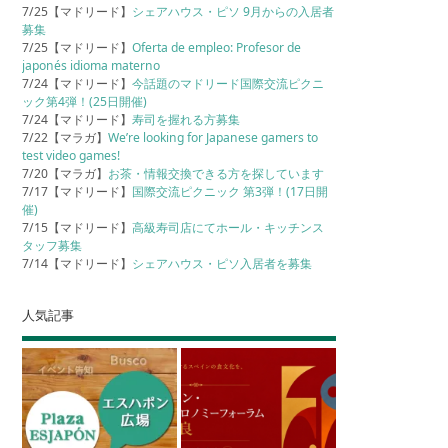
7/25【マドリード】
シェアハウス・ピソ 9月からの入居者
募集
7/25【マドリード】
Oferta de empleo: Profesor de
japonés idioma materno
7/24【マドリード】
今話題のマドリード国際交流ピクニ
ック第4弾！(25日開催)
7/24【マドリード】
寿司を握れる方募集
7/22【マラガ】
We’re looking for Japanese gamers to
test video games!
7/20【マラガ】
お茶・情報交換できる方を探しています
7/17【マドリード】
国際交流ピクニック 第3弾！(17日開
催)
7/15【マドリード】
高級寿司店にてホール・キッチンス
タッフ募集
7/14【マドリード】
シェアハウス・ピソ入居者を募集
人気記事