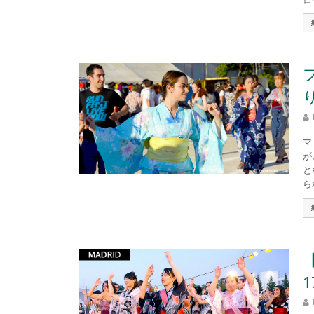
マ
が
と
ら