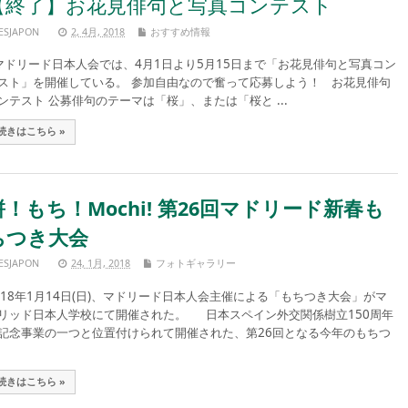
【終了】お花見俳句と写真コンテスト
ESJAPON
2, 4月, 2018
おすすめ情報
ドリード日本人会では、4月1日より5月15日まで「お花見俳句と写真コン
スト」を開催している。 参加自由なので奮って応募しよう！ お花見俳句
ンテスト 公募俳句のテーマは「桜」、または「桜と ...
続きはこちら »
餅！もち！Mochi! 第26回マドリード新春も
ちつき大会
ESJAPON
24, 1月, 2018
フォトギャラリー
018年1月14日(日)、マドリード日本人会主催による「もちつき大会」がマ
リッド日本人学校にて開催された。 日本スペイン外交関係樹立150周年
記念事業の一つと位置付けられて開催された、第26回となる今年のもちつ
続きはこちら »