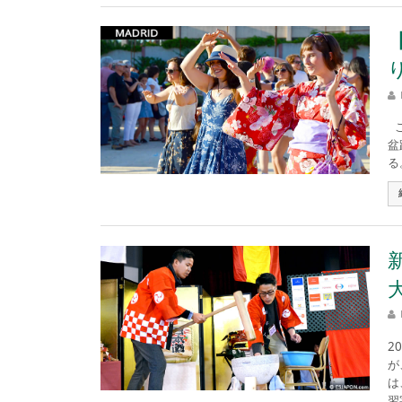
こ
盆
る
2
が
は
習