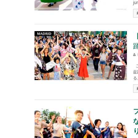
ju
こ
盆
る