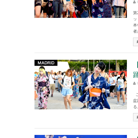
第
ッ
本
者が
こ
盆
る