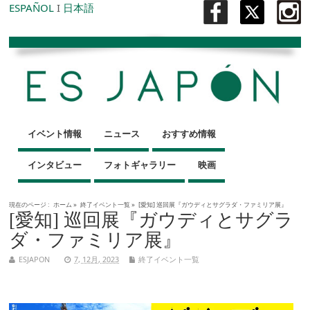
ESPAÑOL
I
日本語
イベント情報
ニュース
おすすめ情報
インタビュー
フォトギャラリー
映画
現在のページ :
ホーム
»
終了イベント一覧
»
[愛知] 巡回展『ガウディとサグラダ・ファミリア展』
[愛知] 巡回展『ガウディとサグラ
ダ・ファミリア展』
ESJAPON
7, 12月, 2023
終了イベント一覧