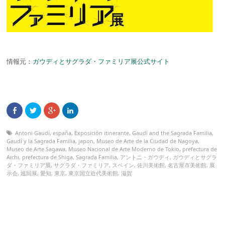
情報元：
ガウディとサグラダ・ファミリア展公式サイト
Antoni Gaudí
,
españa
,
Exposición itinerante
,
Gaudí and the Sagrada Familia
,
Gaudí y la Sagrada Familia
,
japon
,
Museo de Arte de la Ciudad de Nagoya
,
Museo de Arte Sagawa
,
Museo Nacional de Arte Moderno de Tokio
,
prefectura de
Aichi
,
prefectura de Shiga
,
Sagrada Familia
,
アントニ・ガウディ
,
ガウディとサグラ
ダ・ファミリア展
,
サグラダ・ファミリア
,
スペイン
,
佐川美術館
,
名古屋市美術館
,
展
示会
,
巡回展
,
愛知
,
東京
,
東京国立近代美術館
,
滋賀