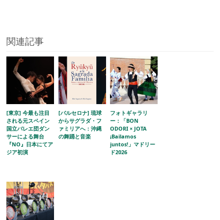
関連記事
[東京] 今最も注目
[バルセロナ] 琉球
フォトギャラリ
される元スペイン
からサグラダ・フ
ー：「BON
国立バレエ団ダン
ァミリアへ：沖縄
ODORI × JOTA
サーによる舞台
の舞踊と音楽
¡Bailamos
『NO』日本にてア
juntos!」マドリー
ジア初演
ド2026