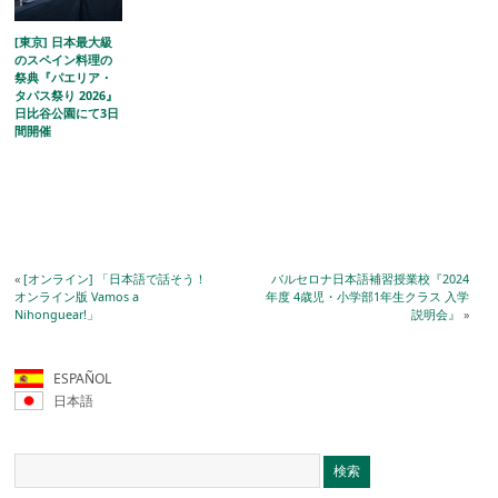
[東京] 日本最大級
のスペイン料理の
祭典『パエリア・
タパス祭り 2026』
日比谷公園にて3日
間開催
«
[オンライン] 「日本語で話そう！
バルセロナ日本語補習授業校『2024
オンライン版 Vamos a
年度 4歳児・小学部1年生クラス 入学
Nihonguear!」
説明会』
»
ESPAÑOL
日本語