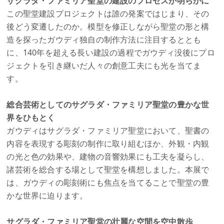
サグラダ・ファミリア聖堂の建設のプロセスが明らかに
この聖堂建設プロジェクトは誰の発案ではじまり、その
後どう変遷したのか。模型を修正しながら聖堂の形と構
造を探ったガウディ独自の制作方法に注目するととも
に、140年を超える長い建設の過程でガウディ没後にプロ
ジェクトを引き継いだ人々の創意工夫にも光を当てま
す。
総合芸術としてのサグラダ・ファミリア聖堂の豊かな世
界をひもとく
ガウディはサグラダ・ファミリア聖堂において、聖書の
内容を表現する彫刻の制作に取り組むほか、外観・内観
の光と色の効果や、建物の音響効果にも工夫を凝らし、
諸芸術を総合する場として聖堂を構想しました。本展で
は、ガウディの彫刻術にも焦点を当てることで聖堂の豊
かな世界に迫ります。
サグラダ・ファミリア聖堂の壮麗な空間を空中散歩