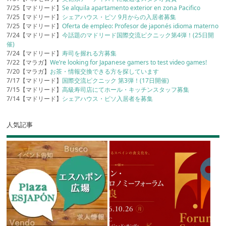
7/25【マドリード】
Se alquila apartamento exterior en zona Pacifico
7/25【マドリード】
シェアハウス・ピソ 9月からの入居者募集
7/25【マドリード】
Oferta de empleo: Profesor de japonés idioma materno
7/24【マドリード】
今話題のマドリード国際交流ピクニック第4弾！(25日開
催)
7/24【マドリード】
寿司を握れる方募集
7/22【マラガ】
We’re looking for Japanese gamers to test video games!
7/20【マラガ】
お茶・情報交換できる方を探しています
7/17【マドリード】
国際交流ピクニック 第3弾！(17日開催)
7/15【マドリード】
高級寿司店にてホール・キッチンスタッフ募集
7/14【マドリード】
シェアハウス・ピソ入居者を募集
人気記事