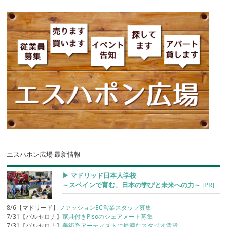
エスハポン広場 最新情報
▶︎ マドリッド日本人学校
～スペインで育む、日本の学びと未来への力～
[PR]
8/6【マドリード】
ファッションEC営業スタッフ募集
7/31【バルセロナ】
家具付きPisoのシェアメート募集
7/31【バルセロナ】
美術系アーティストに最適なスタジオ賃貸