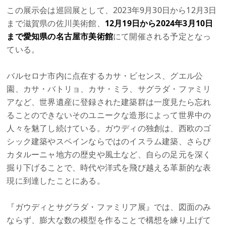
この展示会は巡回展として、2023年9月30日から12月3日
まで滋賀県の佐川美術館、
12月19日から2024年3月10日
まで愛知県の名古屋市美術館
にて開催される予定となっ
ている。
バルセロナ市内に点在するカサ・ビセンス、グエル公
園、カサ・バトリョ、カサ・ミラ、サグラダ・ファミリ
アなど、世界遺産に登録された建築群は一度見たら忘れ
ることのできないそのユニークな造形によって世界中の
人々を魅了し続けている。ガウディの独創は、西欧のゴ
シック建築やスペインならではのイスラム建築、さらび
カタルーニャ地方の歴史や風土など、自らの足元を深く
掘り下げることで、時代や洋式を飛び越える革新的な表
現に到達したことにある。
『ガウディとサグラダ・ファミリア展』では、図面のみ
ならず、膨大な数の模型を作ることで構想を練り上げて