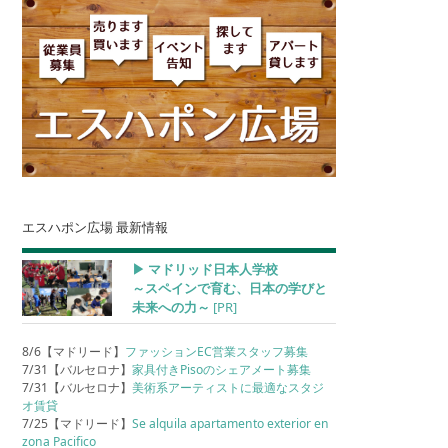
エスハポン広場 最新情報
▶︎ マドリッド日本人学校
～スペインで育む、日本の学びと
未来への力～
[PR]
8/6【マドリード】
ファッションEC営業スタッフ募集
7/31【バルセロナ】
家具付きPisoのシェアメート募集
7/31【バルセロナ】
美術系アーティストに最適なスタジ
オ賃貸
7/25【マドリード】
Se alquila apartamento exterior en
zona Pacifico