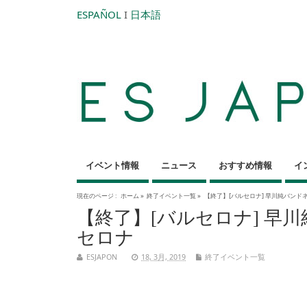
ESPAÑOL
I
日本語
イベント情報
ニュース
おすすめ情報
イ
現在のページ :
ホーム
»
終了イベント一覧
»
【終了】[バルセロナ] 早川純バンド
【終了】[バルセロナ] 早
セロナ
ESJAPON
18, 3月, 2019
終了イベント一覧