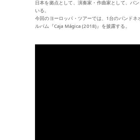
日本を拠点として、演奏家・作曲家として、バン
いる。
今回のヨーロッパ・ツアーでは、1台のバンドネ
ルバム『Caja Mágica (2018)』を披露する。