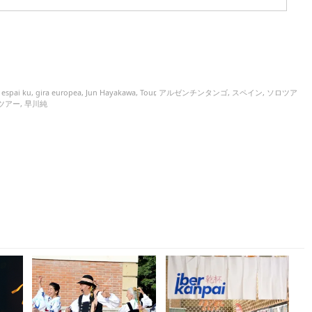
,
espai ku
,
gira europea
,
Jun Hayakawa
,
Tour
,
アルゼンチンタンゴ
,
スペイン
,
ソロツア
ツアー
,
早川純