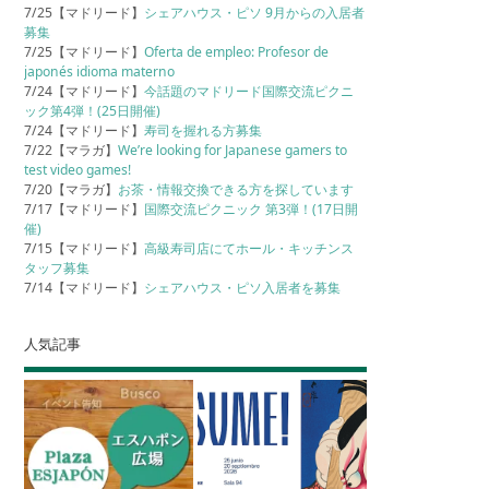
7/25【マドリード】
シェアハウス・ピソ 9月からの入居者
募集
7/25【マドリード】
Oferta de empleo: Profesor de
japonés idioma materno
7/24【マドリード】
今話題のマドリード国際交流ピクニ
ック第4弾！(25日開催)
7/24【マドリード】
寿司を握れる方募集
7/22【マラガ】
We’re looking for Japanese gamers to
test video games!
7/20【マラガ】
お茶・情報交換できる方を探しています
7/17【マドリード】
国際交流ピクニック 第3弾！(17日開
催)
7/15【マドリード】
高級寿司店にてホール・キッチンス
タッフ募集
7/14【マドリード】
シェアハウス・ピソ入居者を募集
人気記事