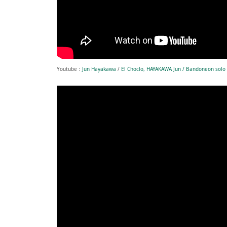
Youtube：
Jun Hayakawa
/
El Choclo, HAYAKAWA Jun / Bandoneon solo