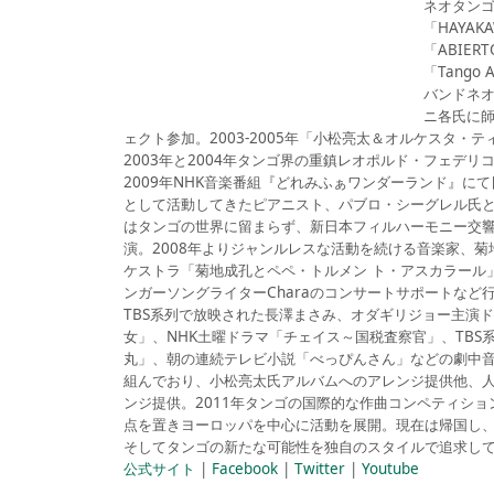
ネオタンゴ
「HAYAK
「ABIE
「Tango
バンドネ
ニ各氏に師
ェクト参加。2003-2005年「小松亮太＆オルケスタ
2003年と2004年タンゴ界の重鎮レオポルド・フェデ
2009年NHK音楽番組『どれみふぁワンダーランド』に
として活動してきたピアニスト、パブロ・シーグレル氏と共
はタンゴの世界に留まらず、新日本フィルハーモニー交
演。2008年よりジャンルレスな活動を続ける音楽家、
ケストラ「菊地成孔とペペ・トルメン ト・アスカラール
ンガーソングライターCharaのコンサートサポートなど
TBS系列で放映された長澤まさみ、オダギリジョー主演
女」、NHK土曜ドラマ「チェイス～国税査察官」、TBS
丸」、朝の連続テレビ小説「べっぴんさん」などの劇中
組んでおり、小松亮太氏アルバムへのアレンジ提供他、人気ゲ
ンジ提供。2011年タンゴの国際的な作曲コンペティショ
点を置きヨーロッパを中心に活動を展開。現在は帰国し
そしてタンゴの新たな可能性を独自のスタイルで追求し
公式サイト
|
Facebook
|
Twitter
|
Youtube