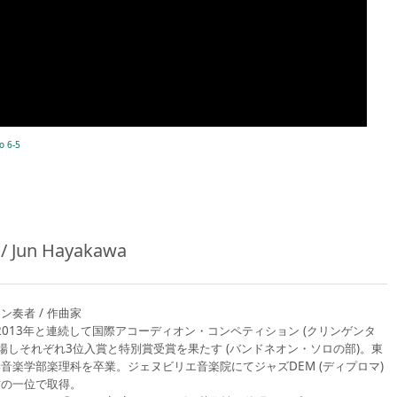
o 6-5
 Jun Hayakawa
ン奏者 / 作曲家
、2013年と連続して国際アコーディオン・コンペティション (クリンゲンタ
出場しそれぞれ3位入賞と特別賞受賞を果たす (バンドネオン・ソロの部)。東
音楽学部楽理科を卒業。ジェヌビリエ音楽院にてジャズDEM (ディプロマ)
致の一位で取得。