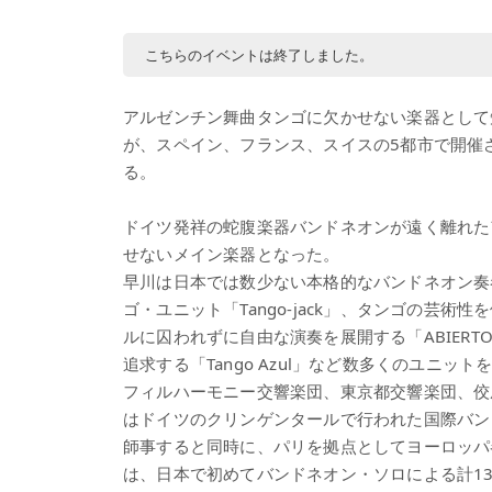
こちらのイベントは終了しました。
アルゼンチン舞曲タンゴに欠かせない楽器として
が、スペイン、フランス、スイスの5都市で開催
る。
ドイツ発祥の蛇腹楽器バンドネオンが遠く離れた
せないメイン楽器となった。
早川は日本では数少ない本格的なバンドネオン奏
ゴ・ユニット「Tango-jack」、タンゴの芸術性を体
ルに囚われずに自由な演奏を展開する「ABIER
追求する「Tango Azul」など数多くのユニ
フィルハーモニー交響楽団、東京都交響楽団、佼
はドイツのクリンゲンタールで行われた国際バンド
師事すると同時に、パリを拠点としてヨーロッパ
は、日本で初めてバンドネオン・ソロによる計1