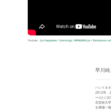
Youtube：
Jun Hayakawa
/
Libertango, HAYAKAWA Jun / Bandoneon sol
早川純 /
バンドネオ
2012年
ール) に
京芸術大学
を満場一