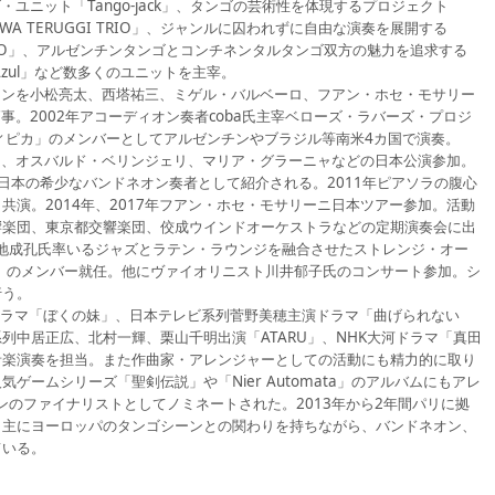
・ユニット「Tango-jack」、タンゴの芸術性を体現するプロジェクト
AWA TERUGGI TRIO」、ジャンルに囚われずに自由な演奏を展開する
RTO」、アルゼンチンタンゴとコンチネンタルタンゴ双方の魅力を追求する
 Azul」など数多くのユニットを主宰。
オンを小松亮太、西塔祐三、ミゲル・バルベーロ、フアン・ホセ・モサリー
事。2002年アコーディオン奏者coba氏主宰ベローズ・ラバーズ・プロジ
・ティピカ」のメンバーとしてアルゼンチンやブラジル等南米4カ国で演奏。
リコ、オスバルド・ベリンジェリ、マリア・グラーニャなどの日本公演参加。
て日本の希少なバンドネオン奏者として紹介される。2011年ピアソラの腹心
演。2014年、2017年フアン・ホセ・モサリーニ日本ツアー参加。活動
響楽団、東京都交響楽団、佼成ウインドオーケストラなどの定期演奏会に出
菊地成孔氏率いるジャズとラテン・ラウンジを融合させたストレンジ・オー
」のメンバー就任。他にヴァイオリニスト川井郁子氏のコンサート参加。シ
行う。
ドラマ「ぼくの妹」、日本テレビ系列菅野美穂主演ドラマ「曲げられない
系列中居正広、北村一輝、栗山千明出演「ATARU」、NHK大河ドラマ「真田
音楽演奏を担当。また作曲家・アレンジャーとしての活動にも精力的に取り
ームシリーズ「聖剣伝説」や「Nier Automata」のアルバムにもアレ
ンのファイナリストとしてノミネートされた。2013年から2年間パリに拠
、主にヨーロッパのタンゴシーンとの関わりを持ちながら、バンドネオン、
ている。