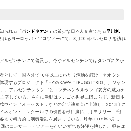
知られる
「バンドネオン」
の希少な日本人奏者である
早川純
されるヨーロッパ・ソロツアーにて、3月20日バルセロナを訪れ
アルゼンチンにて普及し、今やアルゼンチンではタンゴに欠か
者として、国内外で10年以上にわたり活動を続け、ネオタン
現するプロジェクト「HAYAKAWA TERUGGI TRIO」、ジャン
TO」、アルゼンチンタンゴとコンチネンタルタンゴ双方の魅力を
ットを主宰している。さらに活動はタンゴの世界に留まらず、新日本
成ウインドオーケストラなどの定期演奏会に出演し、2013年に
ネオン・コンクールでの優勝を機に渡仏。J.J.モサリーニ氏に
各地で精力的に演奏活動を展開している。昨年2018年3月に
3回のコンサート・ツアーを行いいずれも好評を博した。現在は