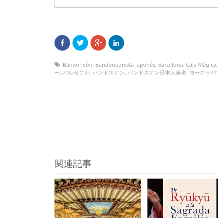
Bandoneón
,
Bandoneonista japonés
,
Barcelona
,
Caja Mágica
ー
,
バルセロナ
,
バンドネオン
,
バンドネオン日本人奏者
,
ヨーロッパ
関連記事