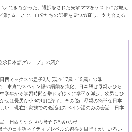
ない／できなかった」選択をされた先輩ママをゲストにお迎え
を傾けることで、自分たちの選択を見つめ直し、支え合える
継承日本語グループ」の紹介
：日西ミックスの息子2人 (現在17歳・15歳）の母
れ、家庭でスペイン語の語彙を強化。日本語は母親がひら
中学年から学習時間が取れず徐々に学習が減少。次男はひ
かせは長男が小3の頃に終了。その後は母親の簡単な日本
しい。現在は家族での会話はスペイン語のみの会話。日本
住)：日西ミックスの息子 (23歳) の母
息子の日本語ネイティブレベルの習得を目指すが、いろい