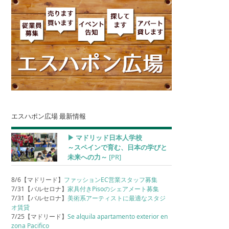
エスハポン広場 最新情報
▶︎ マドリッド日本人学校
～スペインで育む、日本の学びと
未来への力～
[PR]
8/6【マドリード】
ファッションEC営業スタッフ募集
7/31【バルセロナ】
家具付きPisoのシェアメート募集
7/31【バルセロナ】
美術系アーティストに最適なスタジ
オ賃貸
7/25【マドリード】
Se alquila apartamento exterior en
zona Pacifico