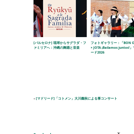
[バルセロナ] 琉球からサグラダ・フ
フォトギャラリー：「BON O
ァミリアへ：沖縄の舞踊と音楽
× JOTA ¡Bailamos juntos
ード2026
«
[マドリード]「コトメン」大川義秋による箏コンサート