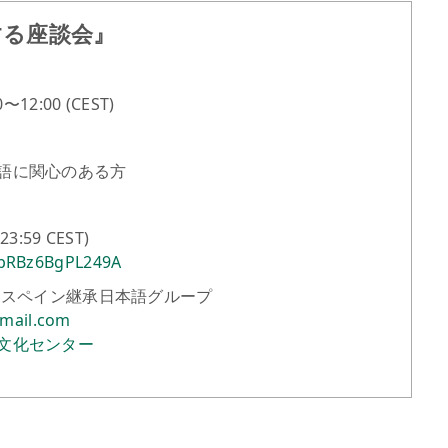
する座談会』
12:00 (CEST)
語に関心のある方
:59 CEST)
kpRBz6BgPL249A
E) スペイン継承日本語グループ
mail.com
文化センター