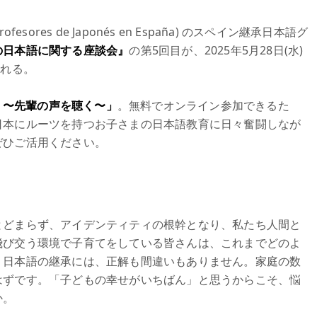
rofesores de Japonés en España) のスペイン継承日本語グ
の日本語に関する座談会』
の第5回目が、2025年5月28日(水)
される。
択 〜先輩の声を聴く〜」
。無料でオンライン参加できるた
日本にルーツを持つお子さまの日本語教育に日々奮闘しなが
ぜひご活用ください。
とどまらず、アイデンティティの根幹となり、私たち人間と
飛び交う環境で子育てをしている皆さんは、これまでどのよ
。日本語の継承には、正解も間違いもありません。家庭の数
はずです。「子どもの幸せがいちばん」と思うからこそ、悩
か。