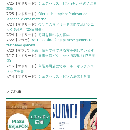
7/25【マドリード】
シェアハウス・ピソ 9月からの入居者
募集
7/25【マドリード】
Oferta de empleo: Profesor de
japonés idioma materno
7/24【マドリード】
今話題のマドリード国際交流ピクニ
ック第4弾！(25日開催)
7/24【マドリード】
寿司を握れる方募集
7/22【マラガ】
We’re looking for Japanese gamers to
test video games!
7/20【マラガ】
お茶・情報交換できる方を探しています
7/17【マドリード】
国際交流ピクニック 第3弾！(17日開
催)
7/15【マドリード】
高級寿司店にてホール・キッチンス
タッフ募集
7/14【マドリード】
シェアハウス・ピソ入居者を募集
人気記事