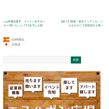
«
山本摩也選手、スペイン女子サッ
【終了】映画「東京フィアンセ」バ
カー1部バレンシアCF女子に入団
ルセロナにて特別先行上映
»
ESPAÑOL
日本語