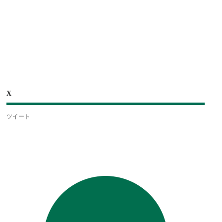
X
ツイート