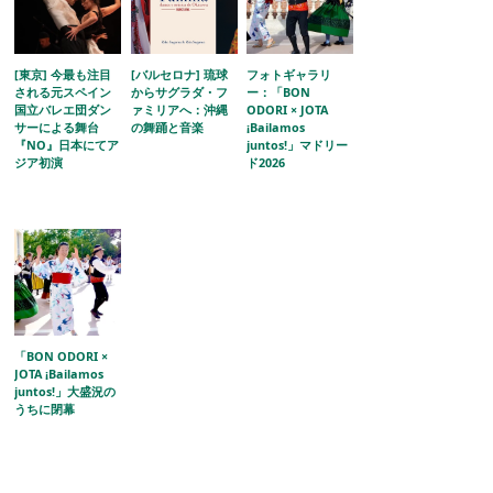
[東京] 今最も注目
[バルセロナ] 琉球
フォトギャラリ
される元スペイン
からサグラダ・フ
ー：「BON
国立バレエ団ダン
ァミリアへ：沖縄
ODORI × JOTA
サーによる舞台
の舞踊と音楽
¡Bailamos
『NO』日本にてア
juntos!」マドリー
ジア初演
ド2026
「BON ODORI ×
JOTA ¡Bailamos
juntos!」大盛況の
うちに閉幕