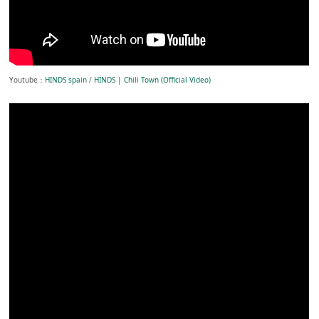
Youtube：
HINDS spain
/
HINDS | Chili Town (Official Video)