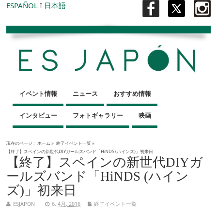
ESPAÑOL
I
日本語
イベント情報
ニュース
おすすめ情報
インタビュー
フォトギャラリー
映画
現在のページ :
ホーム
»
終了イベント一覧
»
【終了】スペインの新世代DIYガールズバンド「HiNDS (ハインズ)」初来日
【終了】スペインの新世代DIYガ
ールズバンド「HiNDS (ハイン
ズ)」初来日
ESJAPON
6, 4月, 2016
終了イベント一覧