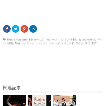
Banda
,
concierto
,
DIYガールズ・ガレージ・バンド
,
HiNDS
,
japon
,
madrid
,
イベ
ント情報
,
Tokio
,
イベント
,
コンサート
,
ハインズ
,
マドリード
,
ライブ
,
来日
,
東京
関連記事