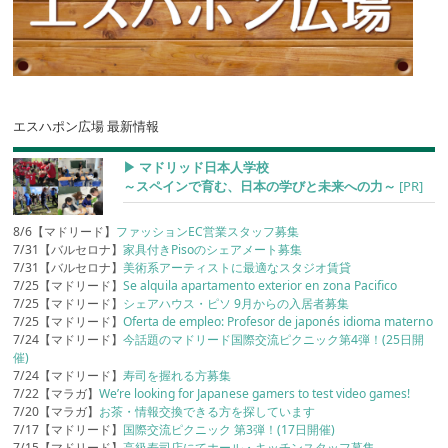
エスハポン広場 最新情報
▶︎ マドリッド日本人学校
～スペインで育む、日本の学びと未来への力～
[PR]
8/6【マドリード】
ファッションEC営業スタッフ募集
7/31【バルセロナ】
家具付きPisoのシェアメート募集
7/31【バルセロナ】
美術系アーティストに最適なスタジオ賃貸
7/25【マドリード】
Se alquila apartamento exterior en zona Pacifico
7/25【マドリード】
シェアハウス・ピソ 9月からの入居者募集
7/25【マドリード】
Oferta de empleo: Profesor de japonés idioma materno
7/24【マドリード】
今話題のマドリード国際交流ピクニック第4弾！(25日開
催)
7/24【マドリード】
寿司を握れる方募集
7/22【マラガ】
We’re looking for Japanese gamers to test video games!
7/20【マラガ】
お茶・情報交換できる方を探しています
7/17【マドリード】
国際交流ピクニック 第3弾！(17日開催)
7/15【マドリード】
高級寿司店にてホール・キッチンスタッフ募集