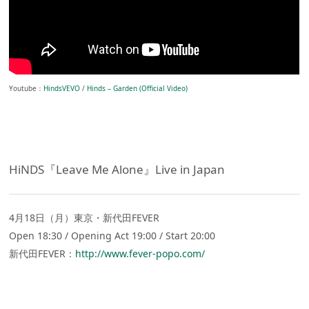
Youtube：
HindsVEVO
/
Hinds – Garden (Official Video)
HiNDS『Leave Me Alone』Live in Japan
4月18日（月）東京・新代田FEVER
Open 18:30 / Opening Act 19:00 / Start 20:00
新代田FEVER：
http://www.fever-popo.com/