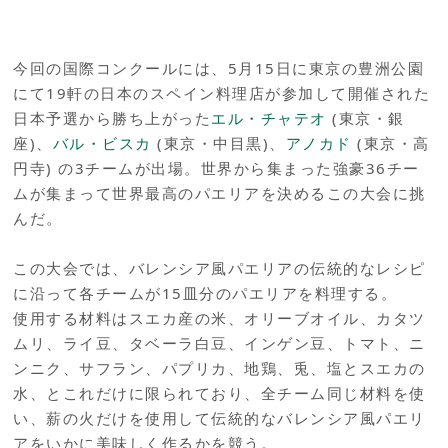
今回の国際コンクールには、5月15日に東京の豊洲公園
にて19軒の日本のスペイン料理店が参加して開催された
日本予選から勝ち上がった
エル・チャテオ
(東京・銀
座)、
バル・ビスカ
(東京・中目黒)、
アノカド
(東京・高
円寺) の3チームが出場。世界から集まった強豪36チー
ムが集まって世界最高のパエリアを決めるこの大会に挑
んだ。
この大会では、バレンシア風パエリアの伝統的なレシピ
に沿って各チームが15皿分のパエリアを料理する。
使用する材料はスエカ産の米、オリーブオイル、カタツ
ムリ、ライ豆、タベーラ白豆、インゲン豆、トマト、ニ
ンニク、サフラン、パプリカ、地鶏、兎、塩とスエカの
水、とこれだけに限られており、全チーム同じ材料を使
い、薪の火だけを使用して伝統的なバレンシア風パエリ
アをいかに美味しく作るかを競う。