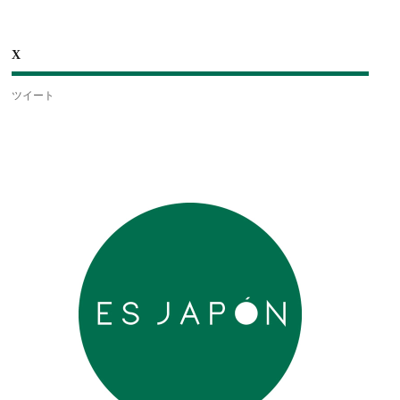
X
ツイート