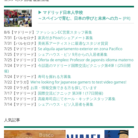
▶︎ マドリッド日本人学校
～スペインで育む、日本の学びと未来への力～
[PR]
8/6【マドリード】
ファッションEC営業スタッフ募集
7/31【バルセロナ】
家具付きPisoのシェアメート募集
7/31【バルセロナ】
美術系アーティストに最適なスタジオ賃貸
7/25【マドリード】
Se alquila apartamento exterior en zona Pacifico
7/25【マドリード】
シェアハウス・ピソ 9月からの入居者募集
7/25【マドリード】
Oferta de empleo: Profesor de japonés idioma materno
7/24【マドリード】
今話題のマドリード国際交流ピクニック第4弾！(25日開
催)
7/24【マドリード】
寿司を握れる方募集
7/22【マラガ】
We’re looking for Japanese gamers to test video games!
7/20【マラガ】
お茶・情報交換できる方を探しています
7/17【マドリード】
国際交流ピクニック 第3弾！(17日開催)
7/15【マドリード】
高級寿司店にてホール・キッチンスタッフ募集
7/14【マドリード】
シェアハウス・ピソ入居者を募集
人気記事