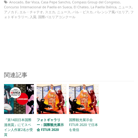
Anocado
,
Bar Visca
,
Casa Pepe Sanchis
,
Compass Group del Congreso
,
Concurso Internacional de Paella en Sueca
,
El Chateo
,
La Paella Ibérica
,
ニュース
,
アノカド
,
エル・チャテオ
,
スエカ
,
ニュース
,
バル・ビスカ
,
バレンシア風パエリア
,
フ
ォトギャラリー
,
入賞
,
国際パエリアコンクール
関連記事
『第14回日本国際
フォトギャラリ
国際観光展示会
漫画賞』にてスペ
ー：国際観光展示
FITUR 2020 で日本
イン人作家2名が受
会 FITUR 2020
を発信
賞