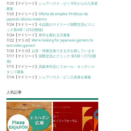
7/25【マドリード】
シェアハウス・ピソ 9月からの入居者
募集
7/25【マドリード】
Oferta de empleo: Profesor de
japonés idioma materno
7/24【マドリード】
今話題のマドリード国際交流ピクニ
ック第4弾！(25日開催)
7/24【マドリード】
寿司を握れる方募集
7/22【マラガ】
We’re looking for Japanese gamers to
test video games!
7/20【マラガ】
お茶・情報交換できる方を探しています
7/17【マドリード】
国際交流ピクニック 第3弾！(17日開
催)
7/15【マドリード】
高級寿司店にてホール・キッチンス
タッフ募集
7/14【マドリード】
シェアハウス・ピソ入居者を募集
人気記事