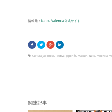
情報元：
Natsu Valencia公式サイト
Cultura japonesa
,
Festival japonés
,
Matsuri
,
Natsu Valencia
,
Va
関連記事