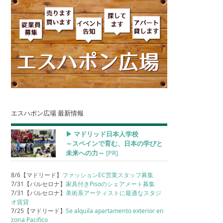
エスハポン広場 最新情報
▶︎ マドリッド日本人学校
～スペインで育む、日本の学びと
未来への力～
[PR]
8/6【マドリード】
ファッションEC営業スタッフ募集
7/31【バルセロナ】
家具付きPisoのシェアメート募集
7/31【バルセロナ】
美術系アーティストに最適なスタジ
オ賃貸
7/25【マドリード】
Se alquila apartamento exterior en
zona Pacifico