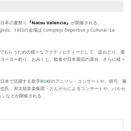
て日本の夏祭り
『Natsu Valencia』
が開催される。
girós、18日の会場は Complejo Deportivo y Cultural “La
を楽しんでもらうための様々なアクティビティーとして、盆おどり、着
、ヨーヨー釣り、おみくじ、飲食や日本製品の屋台、さらに様々
の日本で活躍する歌手
RUKI
のアニソン・コンサートや、胡弓、篠
将也氏、和太鼓音楽集団・どんがらによるコンサートや、バルセ
ョンなどが開催される。