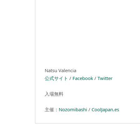
Natsu Valencia
公式サイト
/
Facebook
/
Twitter
入場無料
主催：
Nozomibashi
/
CoolJapan.es