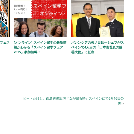
化フェス
[オンライン] スペイン留学の最新情
バレンシアの矢ノ目欽一シェフがス
I
報がわかる『スペイン留学フェア
ペインで4人目の「日本食普及の親
2025』参加無料！
善大使」に任命
ビートたけし、西島秀俊出演『女が眠る時』スペインにて6月16日公
開
»