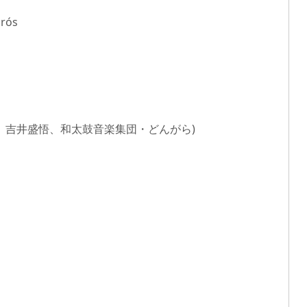
irós
将也、吉井盛悟、和太鼓音楽集団・どんがら)