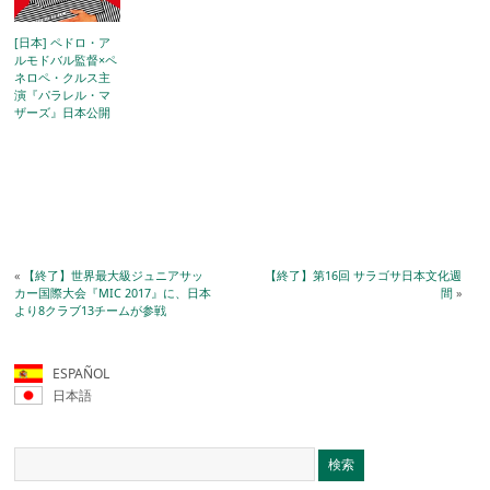
[日本] ペドロ・ア
ルモドバル監督×ペ
ネロペ・クルス主
演『パラレル・マ
ザーズ』日本公開
«
【終了】世界最大級ジュニアサッ
【終了】第16回 サラゴサ日本文化週
カー国際大会『MIC 2017』に、日本
間
»
より8クラブ13チームが参戦
ESPAÑOL
日本語