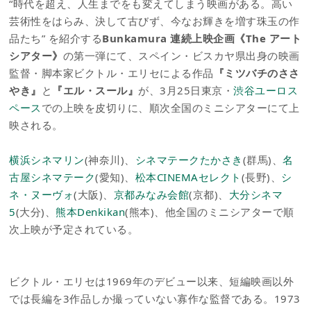
“時代を超え、人生までをも変えてしまう映画がある。高い
芸術性をはらみ、決して古びず、今なお輝きを増す珠玉の作
品たち” を紹介する
Bunkamura 連続上映企画《The アート
シアター》
の第一弾にて、スペイン・ビスカヤ県出身の映画
監督・脚本家ビクトル・エリセによる作品
『ミツバチのささ
やき』
と
『エル・スール』
が、3月25日東京・
渋谷ユーロス
ペース
での上映を皮切りに、順次全国のミニシアターにて上
映される。
横浜シネマリン
(神奈川)、
シネマテークたかさき
(群馬)、
名
古屋シネマテーク
(愛知)、
松本CINEMAセレクト
(長野)、
シ
ネ・ヌーヴォ
(大阪)、
京都みなみ会館
(京都)、
大分シネマ
5
(大分)、
熊本Denkikan
(熊本)、他全国のミニシアターで順
次上映が予定されている。
ビクトル・エリセは1969年のデビュー以来、短編映画以外
では長編を3作品しか撮っていない寡作な監督である。1973