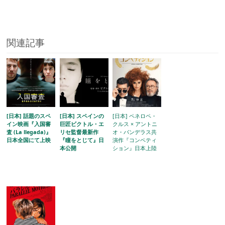
関連記事
[日本] 話題のスペ
[日本] スペインの
[日本] ペネロペ・
イン映画『入国審
巨匠ビクトル・エ
クルス × アントニ
査 (La llegada)』
リセ監督最新作
オ・バンデラス共
日本全国にて上映
『瞳をとじて』日
演作『コンペティ
本公開
ション』日本上陸