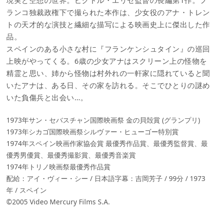
ランコ独裁政権下で撮られた本作は、少女役のアナ・トレン
トの天才的な演技と繊細な描写による映画史上に傑出した作
品。
スペインのある小さな村に『フランケンシュタイン』の巡回
上映がやってくる。6歳の少女アナはスクリーン上の怪物を
精霊と思い、姉から怪物は村外れの一軒家に隠れていると聞
いたアナは、ある日、その家を訪れる。そこでひとりの謎め
いた負傷兵と出会い…。
1973年サン・セバスチャン国際映画祭 金の貝殻賞 (グランプリ)
1973年シカゴ国際映画祭シルヴァー・ヒューゴー特別賞
1974年スペイン映画作家協会賞 最優秀作品賞、最優秀監督賞、最
優秀男優賞、最優秀撮影賞、最優秀音楽賞
1974年トリノ映画祭最優秀作品賞
配給：アイ・ヴィー・シー / 日本語字幕：吉岡芳子 / 99分 / 1973
年 / スペイン
©2005 Video Mercury Films S.A.