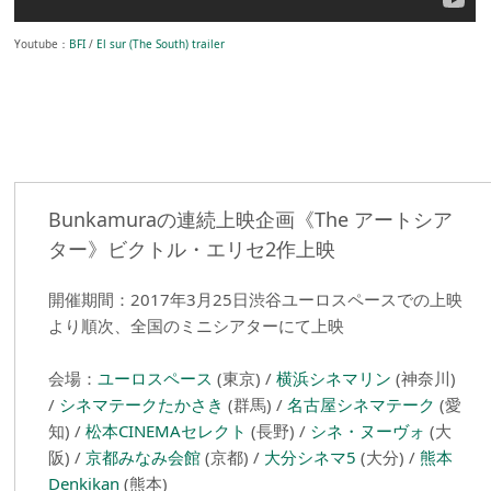
Youtube：
BFI
/
El sur (The South) trailer
Bunkamuraの連続上映企画《The アートシア
ター》ビクトル・エリセ2作上映
開催期間：2017年3月25日渋谷ユーロスペースでの上映
より順次、全国のミニシアターにて上映
会場：
ユーロスペース
(東京) /
横浜シネマリン
(神奈川)
/
シネマテークたかさき
(群馬) /
名古屋シネマテーク
(愛
知) /
松本CINEMAセレクト
(長野) /
シネ・ヌーヴォ
(大
阪) /
京都みなみ会館
(京都) /
大分シネマ5
(大分) /
熊本
Denkikan
(熊本)