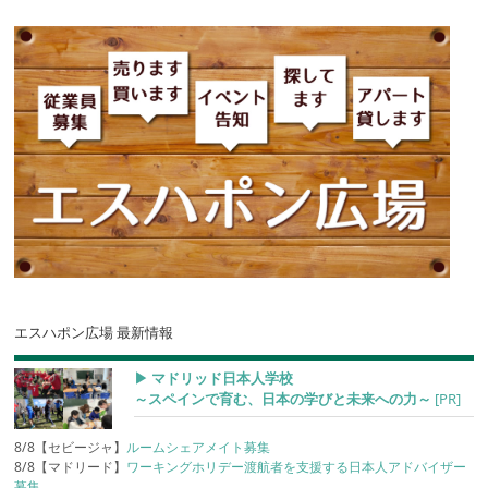
エスハポン広場 最新情報
▶︎ マドリッド日本人学校
～スペインで育む、日本の学びと未来への力～
[PR]
8/8【セビージャ】
ルームシェアメイト募集
8/8【マドリード】
ワーキングホリデー渡航者を支援する日本人アドバイザー
募集