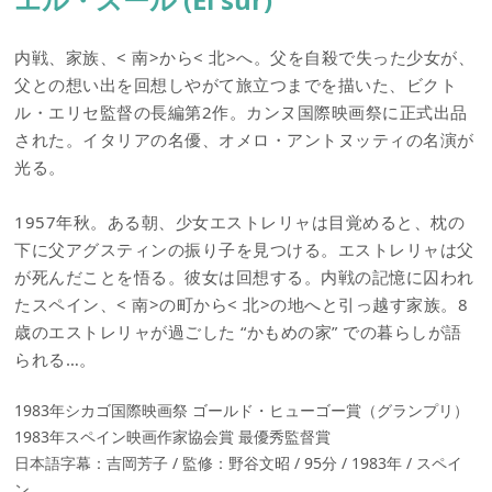
内戦、家族、< 南>から< 北>へ。父を自殺で失った少女が、
父との想い出を回想しやがて旅立つまでを描いた、ビクト
ル・エリセ監督の長編第2作。カンヌ国際映画祭に正式出品
された。イタリアの名優、オメロ・アントヌッティの名演が
光る。
1957年秋。ある朝、少女エストレリャは目覚めると、枕の
下に父アグスティンの振り子を見つける。エストレリャは父
が死んだことを悟る。彼女は回想する。内戦の記憶に囚われ
たスペイン、< 南>の町から< 北>の地へと引っ越す家族。8
歳のエストレリャが過ごした “かもめの家” での暮らしが語
られる…。
1983年シカゴ国際映画祭 ゴールド・ヒューゴー賞（グランプリ）
1983年スペイン映画作家協会賞 最優秀監督賞
日本語字幕：吉岡芳子 / 監修：野谷文昭 / 95分 / 1983年 / スペイ
ン