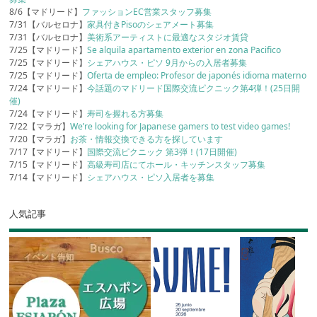
8/6【マドリード】
ファッションEC営業スタッフ募集
7/31【バルセロナ】
家具付きPisoのシェアメート募集
7/31【バルセロナ】
美術系アーティストに最適なスタジオ賃貸
7/25【マドリード】
Se alquila apartamento exterior en zona Pacifico
7/25【マドリード】
シェアハウス・ピソ 9月からの入居者募集
7/25【マドリード】
Oferta de empleo: Profesor de japonés idioma materno
7/24【マドリード】
今話題のマドリード国際交流ピクニック第4弾！(25日開
催)
7/24【マドリード】
寿司を握れる方募集
7/22【マラガ】
We’re looking for Japanese gamers to test video games!
7/20【マラガ】
お茶・情報交換できる方を探しています
7/17【マドリード】
国際交流ピクニック 第3弾！(17日開催)
7/15【マドリード】
高級寿司店にてホール・キッチンスタッフ募集
7/14【マドリード】
シェアハウス・ピソ入居者を募集
人気記事