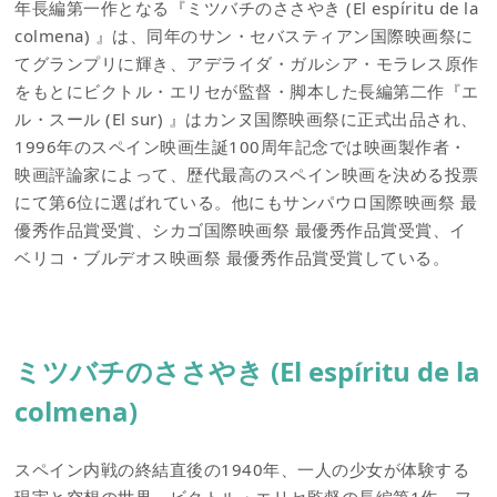
年長編第一作となる『ミツバチのささやき (El espíritu de la
colmena) 』は、同年のサン・セバスティアン国際映画祭に
てグランプリに輝き、アデライダ・ガルシア・モラレス原作
をもとにビクトル・エリセが監督・脚本した長編第二作『エ
ル・スール (El sur) 』はカンヌ国際映画祭に正式出品され、
1996年のスペイン映画生誕100周年記念では映画製作者・
映画評論家によって、歴代最高のスペイン映画を決める投票
にて第6位に選ばれている。他にもサンパウロ国際映画祭 最
優秀作品賞受賞、シカゴ国際映画祭 最優秀作品賞受賞、イ
ベリコ・ブルデオス映画祭 最優秀作品賞受賞している。
ミツバチのささやき (El espíritu de la
colmena)
スペイン内戦の終結直後の1940年、一人の少女が体験する
現実と空想の世界。ビクトル・エリセ監督の長編第1作。フ