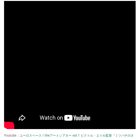
Youtube：
ユーロスペース
/
theアートシアター vol.1 ビクトル・エリセ監督『ミツバチのさ