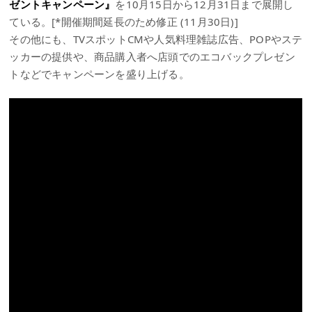
ゼントキャンペーン』
を10月15日から12月31日まで展開し
ている。[*開催期間延長のため修正 (11月30日)]
その他にも、TVスポットCMや人気料理雑誌広告、POPやステ
ッカーの提供や、商品購入者へ店頭でのエコバックプレゼン
トなどでキャンペーンを盛り上げる。