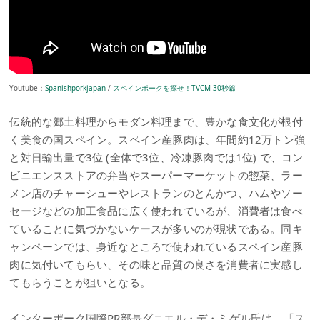
Youtube：
Spanishporkjapan
/
スペインポークを探せ！TVCM 30秒篇
伝統的な郷土料理からモダン料理まで、豊かな食文化が根付
く美食の国スペイン。スペイン産豚肉は、年間約12万トン強
と対日輸出量で3位 (全体で3位、冷凍豚肉では1位) で、コン
ビニエンスストアの弁当やスーパーマーケットの惣菜、ラー
メン店のチャーシューやレストランのとんかつ、ハムやソー
セージなどの加工食品に広く使われているが、消費者は食べ
ていることに気づかないケースが多いのが現状である。同キ
ャンペーンでは、身近なところで使われているスペイン産豚
肉に気付いてもらい、その味と品質の良さを消費者に実感し
てもらうことが狙いとなる。
インターポーク国際PR部長ダニエル・デ・ミゲル氏は、「ス