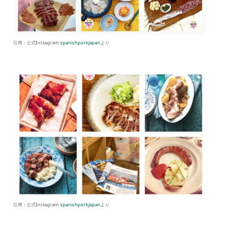
引用：公式Instagram
spanishporkjapan
より
引用：公式Instagram
spanishporkjapan
より