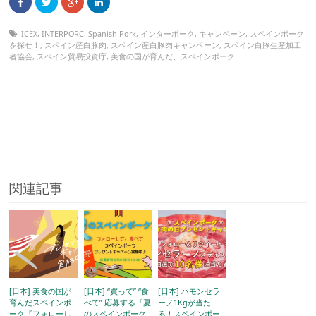
ICEX
,
INTERPORC
,
Spanish Pork
,
インターポーク
,
キャンペーン
,
スペインポーク
を探せ！
,
スペイン産白豚肉
,
スペイン産白豚肉キャンペーン
,
スペイン白豚生産加工
者協会
,
スペイン貿易投資庁
,
美食の国が育んだ、スペインポーク
関連記事
[日本] 美食の国が
[日本] “買って” “食
[日本] ハモンセラ
育んだスペインポ
べて” 応募する『夏
ーノ1Kgが当た
ーク『フォローし
のスペインポーク
る！⁠スペインポー