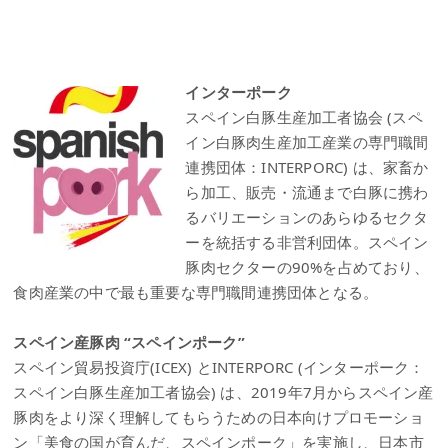
インターポーク
スペイン白豚生産加工者協会 (スペ
イン白豚肉生産加工産業の専門職間
連携団体：INTERPORC) は、家畜か
ら加工、販売・流通まで白豚に携わ
るバリエーションのあらゆるセクタ
ーを統括する非営利団体。スペイン
豚肉セクターの90%を占めており、
食肉産業の中で最も重要な専門職間連携団体となる。
スペイン産豚肉 “スペインポーク”
スペイン貿易投資庁(ICEX) とINTERPORC (インターポーク：
スペイン白豚生産加工者協会) は、2019年7月からスペイン産
豚肉をより深く理解してもらうための日本向けプロモーショ
ン「美食の国が育んだ、スペインポーク」を実施し、日本市