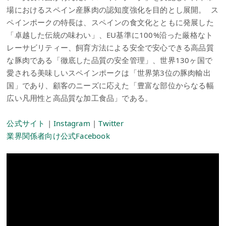
場におけるスペイン産豚肉の認知度強化を目的とし展開。 ス
ペインポークの特長は、スペインの食文化とともに発展した
「卓越した伝統の味わい」、EU基準に100%沿った厳格なト
レーサビリティー、飼育方法による安全で安心できる高品質
な豚肉である「徹底した品質の安全管理」、世界130ヶ国で
愛される美味しいスペインポークは「世界第3位の豚肉輸出
国」であり、顧客のニーズに応えた「豊富な部位からなる幅
広い凡用性と高品質な加工食品」である。
公式サイト
|
Instagram
|
Twitter
業界関係者向け公式Facebook