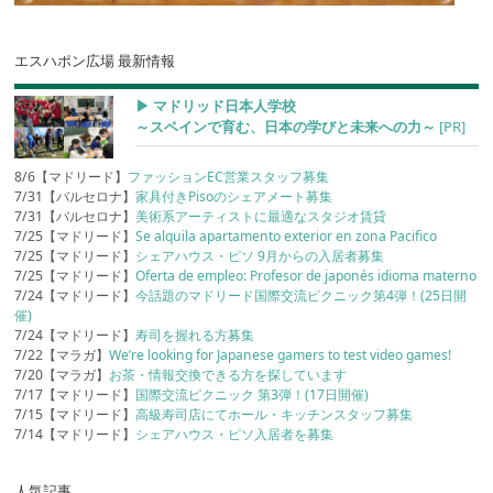
エスハポン広場 最新情報
▶︎ マドリッド日本人学校
～スペインで育む、日本の学びと未来への力～
[PR]
8/6【マドリード】
ファッションEC営業スタッフ募集
7/31【バルセロナ】
家具付きPisoのシェアメート募集
7/31【バルセロナ】
美術系アーティストに最適なスタジオ賃貸
7/25【マドリード】
Se alquila apartamento exterior en zona Pacifico
7/25【マドリード】
シェアハウス・ピソ 9月からの入居者募集
7/25【マドリード】
Oferta de empleo: Profesor de japonés idioma materno
7/24【マドリード】
今話題のマドリード国際交流ピクニック第4弾！(25日開
催)
7/24【マドリード】
寿司を握れる方募集
7/22【マラガ】
We’re looking for Japanese gamers to test video games!
7/20【マラガ】
お茶・情報交換できる方を探しています
7/17【マドリード】
国際交流ピクニック 第3弾！(17日開催)
7/15【マドリード】
高級寿司店にてホール・キッチンスタッフ募集
7/14【マドリード】
シェアハウス・ピソ入居者を募集
人気記事