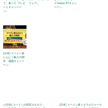
て、食べて プレゼ
フェア』
クTwitter RTキャン
ントキャンペー
ペーン
ン』
[日本] スペイン産
にんにく輸入10周
年「感謝キャンペ
ーン」
«
[日本] スペインの巨匠カルロス・
[日本] スペイン産ミネラルウォータ