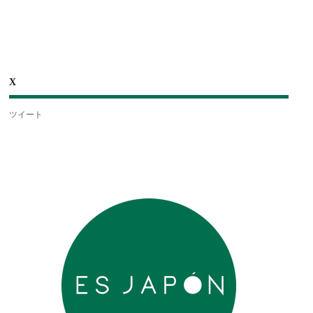
X
ツイート