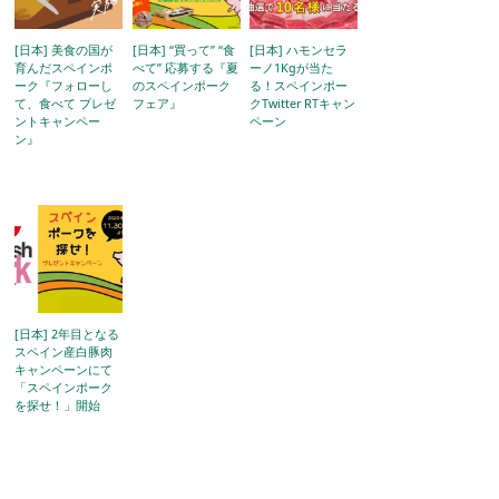
[日本] 美食の国が
[日本] “買って” “食
[日本] ハモンセラ
育んだスペインポ
べて” 応募する『夏
ーノ1Kgが当た
ーク『フォローし
のスペインポーク
る！⁠スペインポー
て、食べて プレゼ
フェア』
クTwitter RTキャン
ントキャンペー
ペーン
ン』
[日本] 2年目となる
スペイン産白豚肉
キャンペーンにて
「スペインポーク
を探せ！」開始