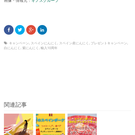
画像・情報元：
キノスグループ
キャンペーン
,
スペインにんにく
,
スペイン産にんにく
,
プレゼントキャンペーン
,
白にんにく
,
紫にんにく
,
輸入10周年
関連記事