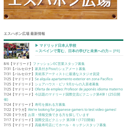
エスハポン広場 最新情報
▶︎ マドリッド日本人学校
～スペインで育む、日本の学びと未来への力～
[PR]
8/6【マドリード】
ファッションEC営業スタッフ募集
7/31【バルセロナ】
家具付きPisoのシェアメート募集
7/31【バルセロナ】
美術系アーティストに最適なスタジオ賃貸
7/25【マドリード】
Se alquila apartamento exterior en zona Pacifico
7/25【マドリード】
シェアハウス・ピソ 9月からの入居者募集
7/25【マドリード】
Oferta de empleo: Profesor de japonés idioma materno
7/24【マドリード】
今話題のマドリード国際交流ピクニック第4弾！(25日開
催)
7/24【マドリード】
寿司を握れる方募集
7/22【マラガ】
We’re looking for Japanese gamers to test video games!
7/20【マラガ】
お茶・情報交換できる方を探しています
7/17【マドリード】
国際交流ピクニック 第3弾！(17日開催)
7/15【マドリード】
高級寿司店にてホール・キッチンスタッフ募集