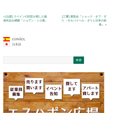
«
[山梨] スペインの巨匠が残した版
[三重] 展覧会『ショック・オブ・ダ
画作品を網羅『ジョアン・ミロ展』
リ －サルバドール・ダリと日本の前
衛』
»
ESPAÑOL
日本語