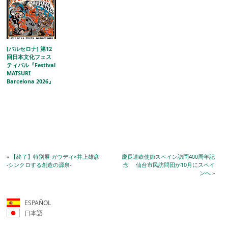
[バルセロナ] 第12
回日本文化フェス
ティバル『Festival
MATSURI
Barcelona 2026』
«
【終了】特別展 ガウディ×井上雄彦
慶長遣欧使節スペイン訪問400周年記
‐シンクロする創造の源泉‐
念 仙台市民訪問団が10月にスペイ
ンへ
»
ESPAÑOL
日本語