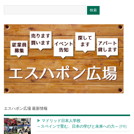
エスハポン広場 最新情報
▶︎ マドリッド日本人学校
～スペインで育む、日本の学びと未来への力～
[PR]