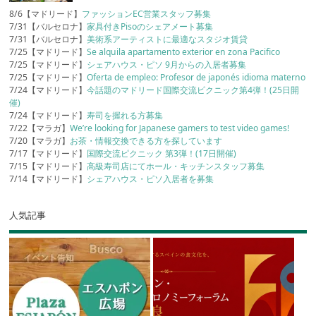
8/6【マドリード】
ファッションEC営業スタッフ募集
7/31【バルセロナ】
家具付きPisoのシェアメート募集
7/31【バルセロナ】
美術系アーティストに最適なスタジオ賃貸
7/25【マドリード】
Se alquila apartamento exterior en zona Pacifico
7/25【マドリード】
シェアハウス・ピソ 9月からの入居者募集
7/25【マドリード】
Oferta de empleo: Profesor de japonés idioma materno
7/24【マドリード】
今話題のマドリード国際交流ピクニック第4弾！(25日開
催)
7/24【マドリード】
寿司を握れる方募集
7/22【マラガ】
We’re looking for Japanese gamers to test video games!
7/20【マラガ】
お茶・情報交換できる方を探しています
7/17【マドリード】
国際交流ピクニック 第3弾！(17日開催)
7/15【マドリード】
高級寿司店にてホール・キッチンスタッフ募集
7/14【マドリード】
シェアハウス・ピソ入居者を募集
人気記事