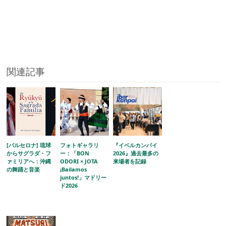
関連記事
[バルセロナ] 琉球
フォトギャラリ
『イベルカンパイ
からサグラダ・フ
ー：「BON
2026』過去最多の
ァミリアへ：沖縄
ODORI × JOTA
来場者を記録
の舞踊と音楽
¡Bailamos
juntos!」マドリー
ド2026