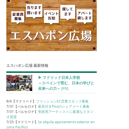
エスハポン広場 最新情報
▶︎ マドリッド日本人学校
～スペインで育む、日本の学びと
未来への力～
[PR]
8/6【マドリード】
ファッションEC営業スタッフ募集
7/31【バルセロナ】
家具付きPisoのシェアメート募集
7/31【バルセロナ】
美術系アーティストに最適なスタジ
オ賃貸
7/25【マドリード】
Se alquila apartamento exterior en
zona Pacifico