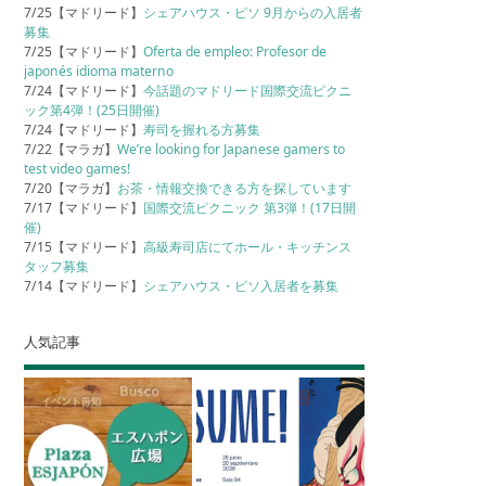
7/25【マドリード】
シェアハウス・ピソ 9月からの入居者
募集
7/25【マドリード】
Oferta de empleo: Profesor de
japonés idioma materno
7/24【マドリード】
今話題のマドリード国際交流ピクニ
ック第4弾！(25日開催)
7/24【マドリード】
寿司を握れる方募集
7/22【マラガ】
We’re looking for Japanese gamers to
test video games!
7/20【マラガ】
お茶・情報交換できる方を探しています
7/17【マドリード】
国際交流ピクニック 第3弾！(17日開
催)
7/15【マドリード】
高級寿司店にてホール・キッチンス
タッフ募集
7/14【マドリード】
シェアハウス・ピソ入居者を募集
人気記事