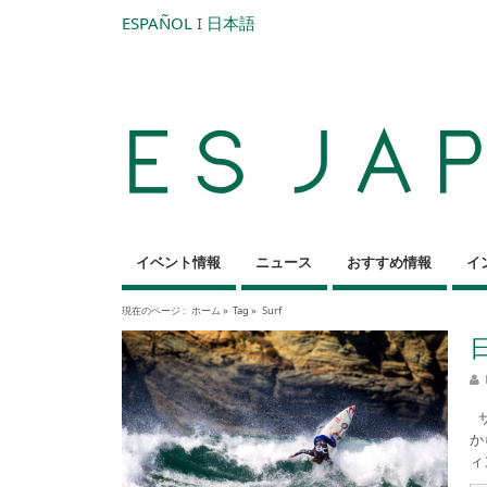
ESPAÑOL
I
日本語
イベント情報
ニュース
おすすめ情報
イ
現在のページ :
ホーム
»
Tag »
Surf
サ
か
ィ