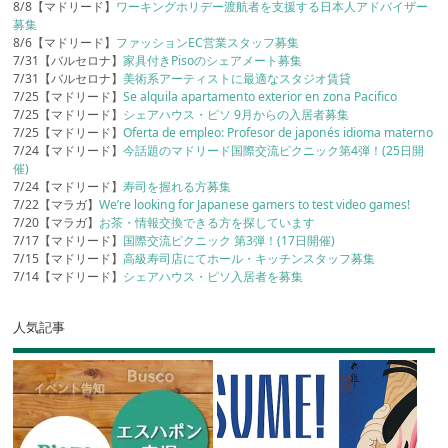
8/8【マドリード】
ワーキングホリデー渡航者を支援する日本人アドバイザー
募集
8/6【マドリード】
ファッションEC営業スタッフ募集
7/31【バルセロナ】
家具付きPisoのシェアメート募集
7/31【バルセロナ】
美術系アーティストに最適なスタジオ賃貸
7/25【マドリード】
Se alquila apartamento exterior en zona Pacifico
7/25【マドリード】
シェアハウス・ピソ 9月からの入居者募集
7/25【マドリード】
Oferta de empleo: Profesor de japonés idioma materno
7/24【マドリード】
今話題のマドリード国際交流ピクニック第4弾！(25日開
催)
7/24【マドリード】
寿司を握れる方募集
7/22【マラガ】
We’re looking for Japanese gamers to test video games!
7/20【マラガ】
お茶・情報交換できる方を探しています
7/17【マドリード】
国際交流ピクニック 第3弾！(17日開催)
7/15【マドリード】
高級寿司店にてホール・キッチンスタッフ募集
7/14【マドリード】
シェアハウス・ピソ入居者を募集
人気記事