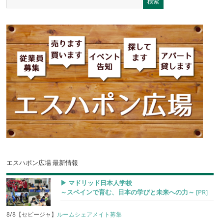
エスハポン広場 最新情報
▶︎ マドリッド日本人学校
～スペインで育む、日本の学びと未来への力～
[PR]
8/8【セビージャ】
ルームシェアメイト募集