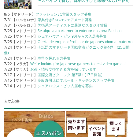
～スペインで育む、日本の学びと未来への力～
[PR]
8/6【マドリード】
ファッションEC営業スタッフ募集
7/31【バルセロナ】
家具付きPisoのシェアメート募集
7/31【バルセロナ】
美術系アーティストに最適なスタジオ賃貸
7/25【マドリード】
Se alquila apartamento exterior en zona Pacifico
7/25【マドリード】
シェアハウス・ピソ 9月からの入居者募集
7/25【マドリード】
Oferta de empleo: Profesor de japonés idioma materno
7/24【マドリード】
今話題のマドリード国際交流ピクニック第4弾！(25日開
催)
7/24【マドリード】
寿司を握れる方募集
7/22【マラガ】
We’re looking for Japanese gamers to test video games!
7/20【マラガ】
お茶・情報交換できる方を探しています
7/17【マドリード】
国際交流ピクニック 第3弾！(17日開催)
7/15【マドリード】
高級寿司店にてホール・キッチンスタッフ募集
7/14【マドリード】
シェアハウス・ピソ入居者を募集
人気記事