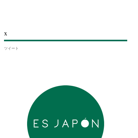
X
ツイート