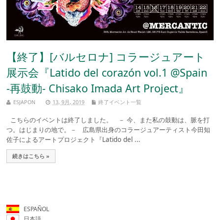
【終了】[バルセロナ] コラージュアート
展示会『Latido del corazón vol.1 @Spain
-再鼓動- Chisako Imada Art Project』
ESJAPON
13, 9月, 2019
終了イベント一覧
こちらのイベントは終了しました。 － 今、また私の鼓動は、脈を打
つ。はじまりの地で。－ 広島県出身のコラージュアーティスト今田知
佐子によるアートプロジェクト『Latido del ...
続きはこちら »
ESPAÑOL
日本語