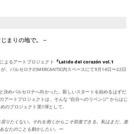
はじまりの地で。－
によるアートプロジェクト
『Latido del corazón vol.1
』
が、バルセロナのMERCANTIC内スペースにて9月14日〜22日
ていこうと決めバルセロナへ向かった。新しいスタートを始めるはずだ
アートプロジェクトは、そんな “自分へのリベンジ” からはじ
ためのプロジェクト第1弾として。
は戻りたくない。それを抱くからこそ前進できる。私はまだ、進
あなたのことも動かしたい。ー