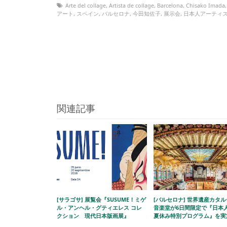
Arte del collage
,
Artista de collage
,
Barcelona
,
Chisako Imada
アート
,
スペイン
,
バルセロナ
,
今田知佐子
,
展示会
,
日本人アーティ
関連記事
[サラゴサ] 展覧会『SUSUME！ミゲ
[バルセロナ] 世界遺産カタ
ル・アンヘル・グティエレス コレ
音楽堂が6日間限定で『日本
クション 現代日本版画展』
夏休み特別プログラム』を実