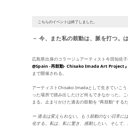
こちらのイベントは終了しました。
－ 今、また私の鼓動は、脈を打つ。
広島県出身のコラージュアーティスト今田知佐子
@Spain -再鼓動- Chisako Imada Art Project
まで開催される。
アーティストChisako Imadaとして生き
った場所で踏み出したけど何もできなかった。この
まる。止まりかけた過去の鼓動を “再鼓動” する
ー 過去は変えられない。もう鼓動のない日常に
化する。私は、私に驚き、感動したい。そして、