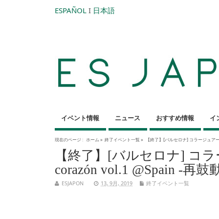
ESPAÑOL
I
日本語
イベント情報
ニュース
おすすめ情報
イ
現在のページ :
ホーム
»
終了イベント一覧
»
【終了】[バルセロナ] コラージュアート展示会『La
【終了】[バルセロナ] コラー
corazón vol.1 @Spain -再鼓動-
ESJAPON
13, 9月, 2019
終了イベント一覧