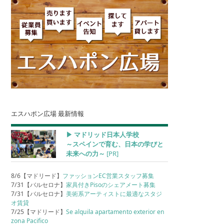
エスハポン広場 最新情報
▶︎ マドリッド日本人学校
～スペインで育む、日本の学びと
未来への力～
[PR]
8/6【マドリード】
ファッションEC営業スタッフ募集
7/31【バルセロナ】
家具付きPisoのシェアメート募集
7/31【バルセロナ】
美術系アーティストに最適なスタジ
オ賃貸
7/25【マドリード】
Se alquila apartamento exterior en
zona Pacifico