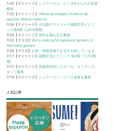
7/25【マドリード】
シェアハウス・ピソ 9月からの入居者
募集
7/25【マドリード】
Oferta de empleo: Profesor de
japonés idioma materno
7/24【マドリード】
今話題のマドリード国際交流ピクニ
ック第4弾！(25日開催)
7/24【マドリード】
寿司を握れる方募集
7/22【マラガ】
We’re looking for Japanese gamers to
test video games!
7/20【マラガ】
お茶・情報交換できる方を探しています
7/17【マドリード】
国際交流ピクニック 第3弾！(17日開
催)
7/15【マドリード】
高級寿司店にてホール・キッチンス
タッフ募集
7/14【マドリード】
シェアハウス・ピソ入居者を募集
人気記事