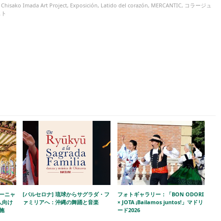
,
Chisako Imada Art Project
,
Exposición
,
Latido del corazón
,
MERCANTIC
,
コラージュ
スト
ルーニャ
[バルセロナ] 琉球からサグラダ・フ
フォトギャラリー：「BON ODORI
人向け
ァミリアへ：沖縄の舞踊と音楽
× JOTA ¡Bailamos juntos!」マドリ
施
ード2026