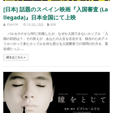
[日本] 話題のスペイン映画『入国審査 (La
llegada)』日本全国にて上映
ESJAPON
18, 8月, 2025
映画
バルセロナからNYに到着したが、なぜか入国できないカップル 「入
国の目的は？」その答えが、あなたの人生を左右する 移住のためアメ
リカへやって来たカップルを待ち受ける入国審査での尋問の行方を、緊
迫感たっぷ ...
続きはこちら »