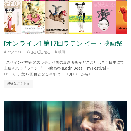
[オンライン] 第17回ラテンビート映画祭
ESJAPON
4, 11月, 2020
映画
スペインや中南米のラテン諸国の最新映画がどこよりも早く日本にて
上映される『ラテンビート映画祭 (Latin Beat Film Festival –
LBFF)』。第17回目となる今年は、11月19日から1 ...
続きはこちら »