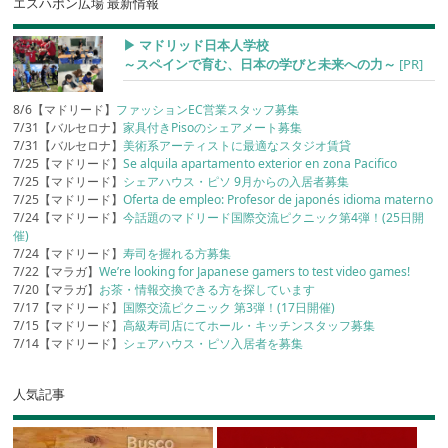
エスハポン広場 最新情報
▶︎ マドリッド日本人学校
～スペインで育む、日本の学びと未来への力～
[PR]
8/6【マドリード】
ファッションEC営業スタッフ募集
7/31【バルセロナ】
家具付きPisoのシェアメート募集
7/31【バルセロナ】
美術系アーティストに最適なスタジオ賃貸
7/25【マドリード】
Se alquila apartamento exterior en zona Pacifico
7/25【マドリード】
シェアハウス・ピソ 9月からの入居者募集
7/25【マドリード】
Oferta de empleo: Profesor de japonés idioma materno
7/24【マドリード】
今話題のマドリード国際交流ピクニック第4弾！(25日開
催)
7/24【マドリード】
寿司を握れる方募集
7/22【マラガ】
We’re looking for Japanese gamers to test video games!
7/20【マラガ】
お茶・情報交換できる方を探しています
7/17【マドリード】
国際交流ピクニック 第3弾！(17日開催)
7/15【マドリード】
高級寿司店にてホール・キッチンスタッフ募集
7/14【マドリード】
シェアハウス・ピソ入居者を募集
人気記事