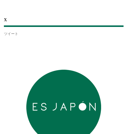
X
ツイート