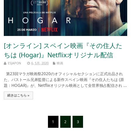
[オンライン] スペイン映画『その住人た
ちは (Hogar)』Netflixオリジナル配信
ESJAPON
6, 5月, 2020
映画
第23回マラガ映画祭2020のオフィシャルセクションに正式出品され
た、パストール兄弟監督による新作スペイン映画『その住人たちは (原
題：HOGAR)』が、Netflixオリジナル映画として全世界独占配信され ...
続きはこちら »
1
2
3