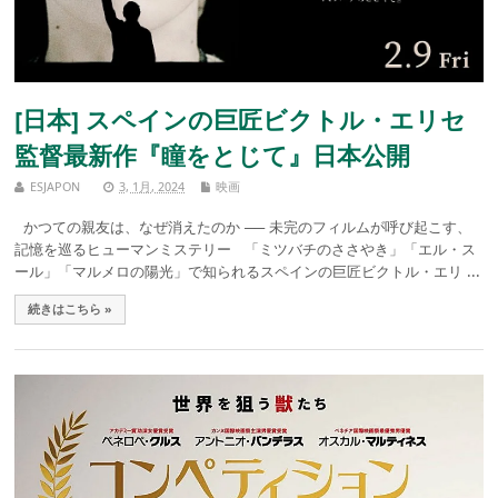
[日本] スペインの巨匠ビクトル・エリセ
監督最新作『瞳をとじて』日本公開
ESJAPON
3, 1月, 2024
映画
かつての親友は、なぜ消えたのか ── 未完のフィルムが呼び起こす、
記憶を巡るヒューマンミステリー 「ミツバチのささやき」「エル・ス
ール」「マルメロの陽光」で知られるスペインの巨匠ビクトル・エリ ...
続きはこちら »