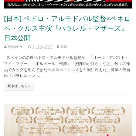
[日本] ペドロ・アルモドバル監督×ペネロ
ペ・クルス主演『パラレル・マザーズ』
日本公開
ESJAPON
3, 12月, 2022
映画
スペインの名匠ペドロ・アルモドバル監督が、「オール・アバウト・
マイ・マザー」「ボルベール 帰郷」「抱擁のかけら」など、数々の作
品でタッグを組んできたペネロペ・クルスを主演に迎えた、待望の最新
作『パラレル・マ ...
続きはこちら »