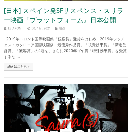
[日本] スペイン発SFサスペンス・スリラ
ー映画『プラットフォーム』日本公開
ESJAPON
30, 1月, 2021
映画
2019年トロント国際映画祭「観客賞」受賞をはじめ、2019年シッチ
ェス・カタロニア国際映画祭「最優秀作品賞」「視覚効果賞」「新進監
督賞」「観客賞」の4冠を、さらに2020年ゴヤ賞「特殊効果賞」を受賞
するな ...
続きはこちら »