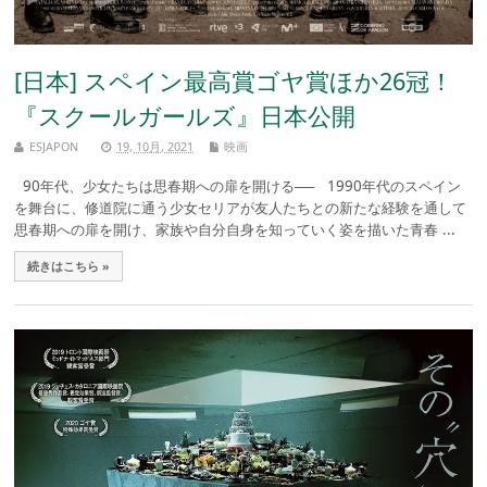
[日本] スペイン最高賞ゴヤ賞ほか26冠！
『スクールガールズ』日本公開
ESJAPON
19, 10月, 2021
映画
90年代、少女たちは思春期への扉を開ける── 1990年代のスペイン
を舞台に、修道院に通う少女セリアが友人たちとの新たな経験を通して
思春期への扉を開け、家族や自分自身を知っていく姿を描いた青春 ...
続きはこちら »