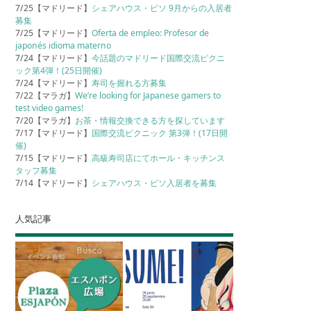
7/25【マドリード】
シェアハウス・ピソ 9月からの入居者
募集
7/25【マドリード】
Oferta de empleo: Profesor de
japonés idioma materno
7/24【マドリード】
今話題のマドリード国際交流ピクニ
ック第4弾！(25日開催)
7/24【マドリード】
寿司を握れる方募集
7/22【マラガ】
We’re looking for Japanese gamers to
test video games!
7/20【マラガ】
お茶・情報交換できる方を探しています
7/17【マドリード】
国際交流ピクニック 第3弾！(17日開
催)
7/15【マドリード】
高級寿司店にてホール・キッチンス
タッフ募集
7/14【マドリード】
シェアハウス・ピソ入居者を募集
人気記事