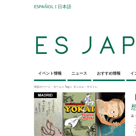
ESPAÑOL
I
日本語
イベント情報
ニュース
おすすめ情報
イ
現在のページ :
ホーム
»
Tag »
ダニエル・サストレ
こ
「