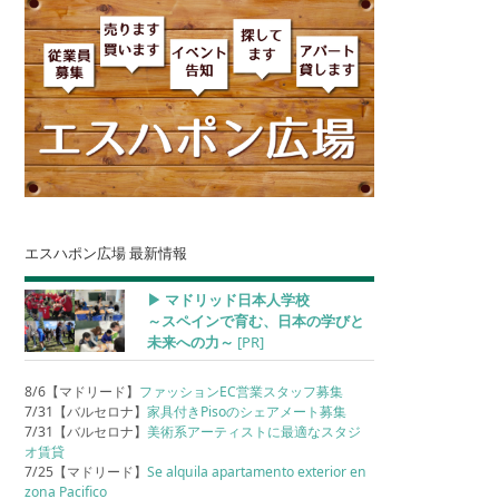
エスハポン広場 最新情報
▶︎ マドリッド日本人学校
～スペインで育む、日本の学びと
未来への力～
[PR]
8/6【マドリード】
ファッションEC営業スタッフ募集
7/31【バルセロナ】
家具付きPisoのシェアメート募集
7/31【バルセロナ】
美術系アーティストに最適なスタジ
オ賃貸
7/25【マドリード】
Se alquila apartamento exterior en
zona Pacifico