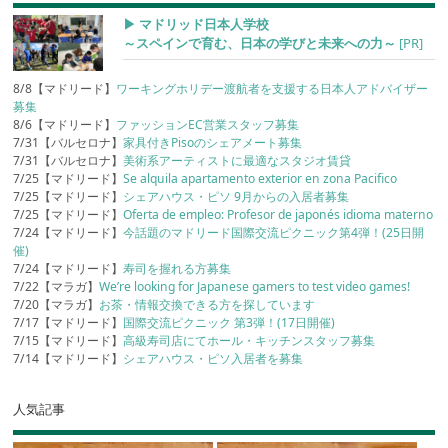
▶︎ マドリッド日本人学校
～スペインで育む、日本の学びと未来への力～
[PR]
8/8【マドリード】
ワーキングホリデー渡航者を支援する日本人アドバイザー
募集
8/6【マドリード】
ファッションEC営業スタッフ募集
7/31【バルセロナ】
家具付きPisoのシェアメート募集
7/31【バルセロナ】
美術系アーティストに最適なスタジオ賃貸
7/25【マドリード】
Se alquila apartamento exterior en zona Pacifico
7/25【マドリード】
シェアハウス・ピソ 9月からの入居者募集
7/25【マドリード】
Oferta de empleo: Profesor de japonés idioma materno
7/24【マドリード】
今話題のマドリード国際交流ピクニック第4弾！(25日開
催)
7/24【マドリード】
寿司を握れる方募集
7/22【マラガ】
We’re looking for Japanese gamers to test video games!
7/20【マラガ】
お茶・情報交換できる方を探しています
7/17【マドリード】
国際交流ピクニック 第3弾！(17日開催)
7/15【マドリード】
高級寿司店にてホール・キッチンスタッフ募集
7/14【マドリード】
シェアハウス・ピソ入居者を募集
人気記事