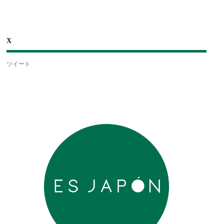
X
ツイート