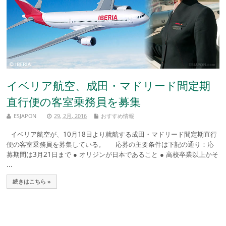
イベリア航空、成田・マドリード間定期
直行便の客室乗務員を募集
ESJAPON
29, 2月, 2016
おすすめ情報
イベリア航空が、10月18日より就航する成田・マドリード間定期直行
便の客室乗務員を募集している。 応募の主要条件は下記の通り：応
募期間は3月21日まで ● オリジンが日本であること ● 高校卒業以上かそ
...
続きはこちら »