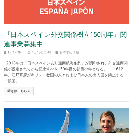
『日本スペイン外交関係樹立150周年』関
連事業募集中
ESJAPON
10, 1月, 2018
おすすめ情報
2018年は「日本スペイン友好通商航海条約」が調印され、外交通商関
係が設定されてから記念すべき150年目の節目の年となる。 1612
年、江戸幕府がキリスト教国の人々および日本人の出入国を禁止する
「鎖国」 ...
続きはこちら »