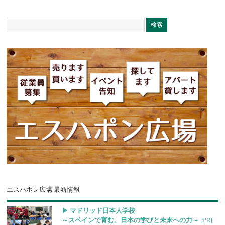
エスハポン広場 最新情報
▶︎ マドリッド日本人学校
～スペインで育む、日本の学びと未来への力～
[PR]