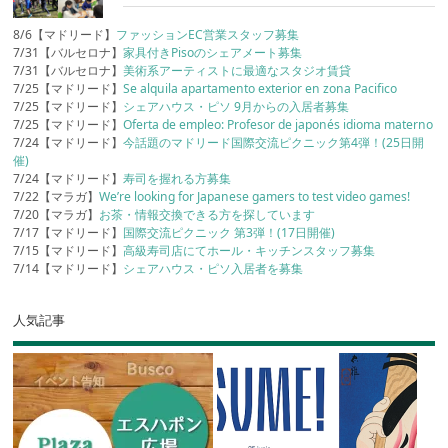
8/6【マドリード】
ファッションEC営業スタッフ募集
7/31【バルセロナ】
家具付きPisoのシェアメート募集
7/31【バルセロナ】
美術系アーティストに最適なスタジオ賃貸
7/25【マドリード】
Se alquila apartamento exterior en zona Pacifico
7/25【マドリード】
シェアハウス・ピソ 9月からの入居者募集
7/25【マドリード】
Oferta de empleo: Profesor de japonés idioma materno
7/24【マドリード】
今話題のマドリード国際交流ピクニック第4弾！(25日開
催)
7/24【マドリード】
寿司を握れる方募集
7/22【マラガ】
We’re looking for Japanese gamers to test video games!
7/20【マラガ】
お茶・情報交換できる方を探しています
7/17【マドリード】
国際交流ピクニック 第3弾！(17日開催)
7/15【マドリード】
高級寿司店にてホール・キッチンスタッフ募集
7/14【マドリード】
シェアハウス・ピソ入居者を募集
人気記事