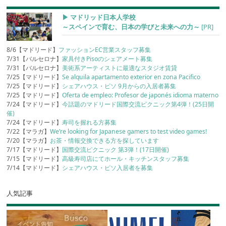
▶︎ マドリッド日本人学校
～スペインで育む、日本の学びと未来への力～
[PR]
8/6【マドリード】
ファッションEC営業スタッフ募集
7/31【バルセロナ】
家具付きPisoのシェアメート募集
7/31【バルセロナ】
美術系アーティストに最適なスタジオ賃貸
7/25【マドリード】
Se alquila apartamento exterior en zona Pacifico
7/25【マドリード】
シェアハウス・ピソ 9月からの入居者募集
7/25【マドリード】
Oferta de empleo: Profesor de japonés idioma materno
7/24【マドリード】
今話題のマドリード国際交流ピクニック第4弾！(25日開
催)
7/24【マドリード】
寿司を握れる方募集
7/22【マラガ】
We’re looking for Japanese gamers to test video games!
7/20【マラガ】
お茶・情報交換できる方を探しています
7/17【マドリード】
国際交流ピクニック 第3弾！(17日開催)
7/15【マドリード】
高級寿司店にてホール・キッチンスタッフ募集
7/14【マドリード】
シェアハウス・ピソ入居者を募集
人気記事