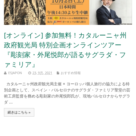
[オンライン] 参加無料！カタルーニャ州
政府観光局 特別企画オンラインツアー
『彫刻家・外尾悦郎が語るサグラダ・フ
ァミリア』
ESJAPON
23, 9月, 2021
おすすめ情報
カタルーニャ州政府観光局主催 × ヨーロッパ個人旅行の協力による特
別企画として、スペイン・バルセロナのサグラダ・ファミリア聖堂の芸
術工房監督を務める彫刻家の外尾悦郎氏が、現地バルセロナからサグラ
ダ ...
続きはこちら »