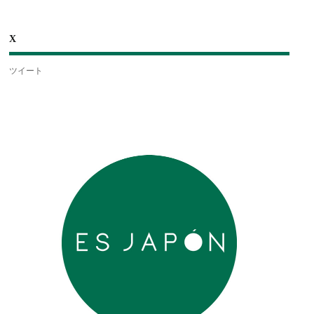
X
ツイート