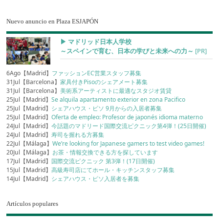
Nuevo anuncio en Plaza ESJAPÓN
▶︎ マドリッド日本人学校
～スペインで育む、日本の学びと未来への力～
[PR]
6Ago【Madrid】
ファッションEC営業スタッフ募集
31Jul【Barcelona】
家具付きPisoのシェアメート募集
31Jul【Barcelona】
美術系アーティストに最適なスタジオ賃貸
25Jul【Madrid】
Se alquila apartamento exterior en zona Pacifico
25Jul【Madrid】
シェアハウス・ピソ 9月からの入居者募集
25Jul【Madrid】
Oferta de empleo: Profesor de japonés idioma materno
24Jul【Madrid】
今話題のマドリード国際交流ピクニック第4弾！(25日開催)
24Jul【Madrid】
寿司を握れる方募集
22Jul【Málaga】
We’re looking for Japanese gamers to test video games!
20Jul【Málaga】
お茶・情報交換できる方を探しています
17Jul【Madrid】
国際交流ピクニック 第3弾！(17日開催)
15Jul【Madrid】
高級寿司店にてホール・キッチンスタッフ募集
14Jul【Madrid】
シェアハウス・ピソ入居者を募集
Artículos populares