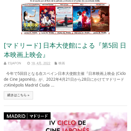
[マドリード] 日本大使館による『第5回 日
本映画上映会』
ESJAPON
18, 4月, 2022
映画
今年で5回目となる在スペイン日本大使館主催『日本映画上映会 (Ciclo
de Cine Japonés)』が、2022年4月21日から28日にかけてマドリード
のKinépolis Madrid Ciuda ...
続きはこちら »