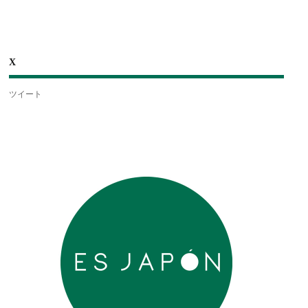
X
ツイート