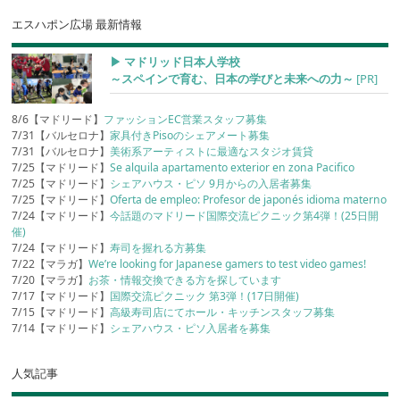
エスハポン広場 最新情報
▶︎ マドリッド日本人学校
～スペインで育む、日本の学びと未来への力～
[PR]
8/6【マドリード】
ファッションEC営業スタッフ募集
7/31【バルセロナ】
家具付きPisoのシェアメート募集
7/31【バルセロナ】
美術系アーティストに最適なスタジオ賃貸
7/25【マドリード】
Se alquila apartamento exterior en zona Pacifico
7/25【マドリード】
シェアハウス・ピソ 9月からの入居者募集
7/25【マドリード】
Oferta de empleo: Profesor de japonés idioma materno
7/24【マドリード】
今話題のマドリード国際交流ピクニック第4弾！(25日開
催)
7/24【マドリード】
寿司を握れる方募集
7/22【マラガ】
We’re looking for Japanese gamers to test video games!
7/20【マラガ】
お茶・情報交換できる方を探しています
7/17【マドリード】
国際交流ピクニック 第3弾！(17日開催)
7/15【マドリード】
高級寿司店にてホール・キッチンスタッフ募集
7/14【マドリード】
シェアハウス・ピソ入居者を募集
人気記事