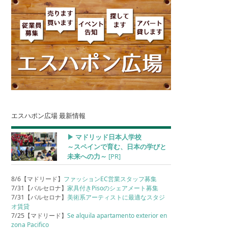
エスハポン広場 最新情報
▶︎ マドリッド日本人学校
～スペインで育む、日本の学びと
未来への力～
[PR]
8/6【マドリード】
ファッションEC営業スタッフ募集
7/31【バルセロナ】
家具付きPisoのシェアメート募集
7/31【バルセロナ】
美術系アーティストに最適なスタジ
オ賃貸
7/25【マドリード】
Se alquila apartamento exterior en
zona Pacifico