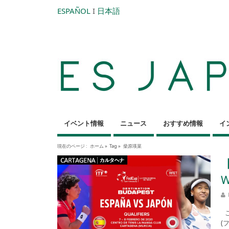
ESPAÑOL
I
日本語
イベント情報
ニュース
おすすめ情報
イ
現在のページ :
ホーム
»
Tag »
柴原瑛菜
W
こ
(