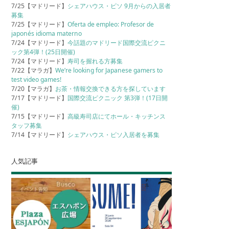
7/25【マドリード】
シェアハウス・ピソ 9月からの入居者
募集
7/25【マドリード】
Oferta de empleo: Profesor de
japonés idioma materno
7/24【マドリード】
今話題のマドリード国際交流ピクニ
ック第4弾！(25日開催)
7/24【マドリード】
寿司を握れる方募集
7/22【マラガ】
We’re looking for Japanese gamers to
test video games!
7/20【マラガ】
お茶・情報交換できる方を探しています
7/17【マドリード】
国際交流ピクニック 第3弾！(17日開
催)
7/15【マドリード】
高級寿司店にてホール・キッチンス
タッフ募集
7/14【マドリード】
シェアハウス・ピソ入居者を募集
人気記事