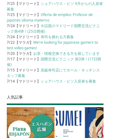
7/25【マドリード】
シェアハウス・ピソ 9月からの入居者
募集
7/25【マドリード】
Oferta de empleo: Profesor de
japonés idioma materno
7/24【マドリード】
今話題のマドリード国際交流ピクニ
ック第4弾！(25日開催)
7/24【マドリード】
寿司を握れる方募集
7/22【マラガ】
We’re looking for Japanese gamers to
test video games!
7/20【マラガ】
お茶・情報交換できる方を探しています
7/17【マドリード】
国際交流ピクニック 第3弾！(17日開
催)
7/15【マドリード】
高級寿司店にてホール・キッチンス
タッフ募集
7/14【マドリード】
シェアハウス・ピソ入居者を募集
人気記事