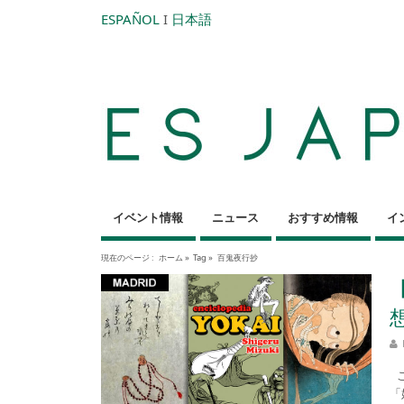
ESPAÑOL
I
日本語
イベント情報
ニュース
おすすめ情報
イ
現在のページ :
ホーム
»
Tag »
百鬼夜行抄
こ
「