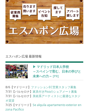
エスハポン広場 最新情報
▶︎ マドリッド日本人学校
～スペインで育む、日本の学びと
未来への力～
[PR]
8/6【マドリード】
ファッションEC営業スタッフ募集
7/31【バルセロナ】
家具付きPisoのシェアメート募集
7/31【バルセロナ】
美術系アーティストに最適なスタジ
オ賃貸
7/25【マドリード】
Se alquila apartamento exterior en
zona Pacifico