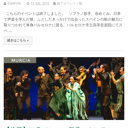
ESJAPON
17, 8月, 2015
終了イベント一覧
こちらのイベントは終了しました。 ソプラノ歌手、谷めぐみ。日本
で声楽を学んだ後、ふとしたきっかけで出会ったスペインの歌の魅力に
取りつかれて単身バルセロナに渡る。バルセロナ市立高等音楽院にてス
ペ ...
続きはこちら »