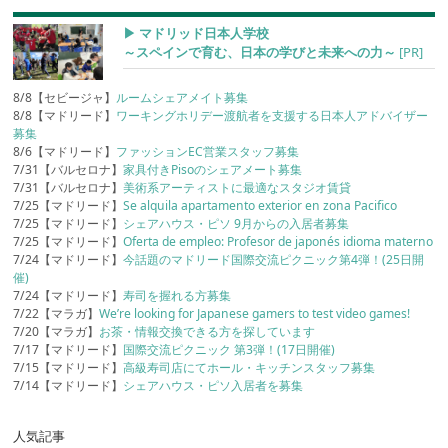
▶︎ マドリッド日本人学校
～スペインで育む、日本の学びと未来への力～
[PR]
8/8【セビージャ】
ルームシェアメイト募集
8/8【マドリード】
ワーキングホリデー渡航者を支援する日本人アドバイザー
募集
8/6【マドリード】
ファッションEC営業スタッフ募集
7/31【バルセロナ】
家具付きPisoのシェアメート募集
7/31【バルセロナ】
美術系アーティストに最適なスタジオ賃貸
7/25【マドリード】
Se alquila apartamento exterior en zona Pacifico
7/25【マドリード】
シェアハウス・ピソ 9月からの入居者募集
7/25【マドリード】
Oferta de empleo: Profesor de japonés idioma materno
7/24【マドリード】
今話題のマドリード国際交流ピクニック第4弾！(25日開
催)
7/24【マドリード】
寿司を握れる方募集
7/22【マラガ】
We’re looking for Japanese gamers to test video games!
7/20【マラガ】
お茶・情報交換できる方を探しています
7/17【マドリード】
国際交流ピクニック 第3弾！(17日開催)
7/15【マドリード】
高級寿司店にてホール・キッチンスタッフ募集
7/14【マドリード】
シェアハウス・ピソ入居者を募集
人気記事