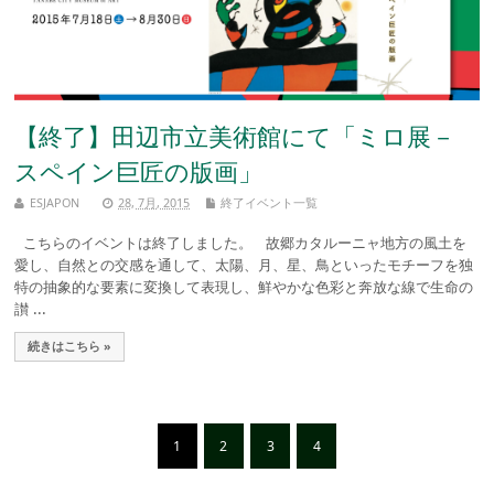
【終了】田辺市立美術館にて「ミロ展－
スペイン巨匠の版画」
ESJAPON
28, 7月, 2015
終了イベント一覧
こちらのイベントは終了しました。 故郷カタルーニャ地方の風土を
愛し、自然との交感を通して、太陽、月、星、鳥といったモチーフを独
特の抽象的な要素に変換して表現し、鮮やかな色彩と奔放な線で生命の
讃 ...
続きはこちら »
1
2
3
4