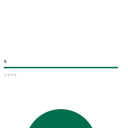
X
ツイート