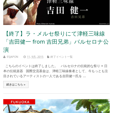
【終了】ラ・メルセ祭りにて津軽三味線
「吉田健一 from 吉田兄弟」バルセロナ公
演
ESJAPON
11, 9月, 2015
終了イベント一覧
こちらのイベントは終了しました。 バルセロナの伝統的な祭り × 日
本の伝統楽器 国際交流基金は、津軽三味線奏者として、今もっとも注
目されているアーティストの一人である吉田健一氏を ...
続きはこちら »