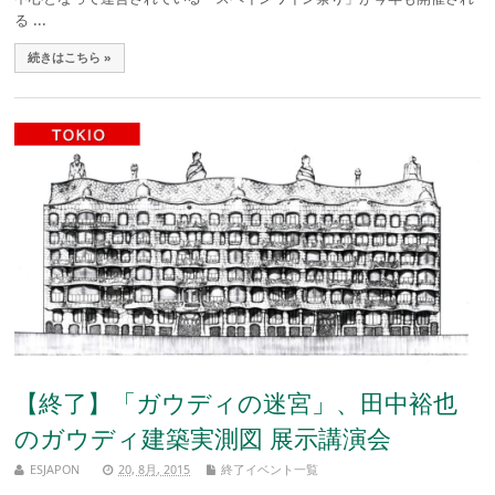
る ...
続きはこちら »
【終了】「ガウディの迷宮」、田中裕也
のガウディ建築実測図 展示講演会
ESJAPON
20, 8月, 2015
終了イベント一覧