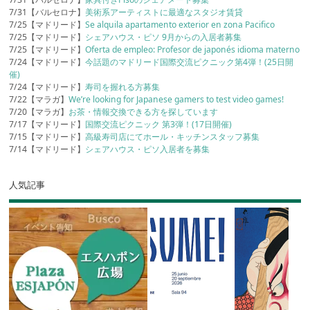
7/31【バルセロナ】
美術系アーティストに最適なスタジオ賃貸
7/25【マドリード】
Se alquila apartamento exterior en zona Pacifico
7/25【マドリード】
シェアハウス・ピソ 9月からの入居者募集
7/25【マドリード】
Oferta de empleo: Profesor de japonés idioma materno
7/24【マドリード】
今話題のマドリード国際交流ピクニック第4弾！(25日開
催)
7/24【マドリード】
寿司を握れる方募集
7/22【マラガ】
We’re looking for Japanese gamers to test video games!
7/20【マラガ】
お茶・情報交換できる方を探しています
7/17【マドリード】
国際交流ピクニック 第3弾！(17日開催)
7/15【マドリード】
高級寿司店にてホール・キッチンスタッフ募集
7/14【マドリード】
シェアハウス・ピソ入居者を募集
人気記事