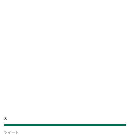
X
ツイート