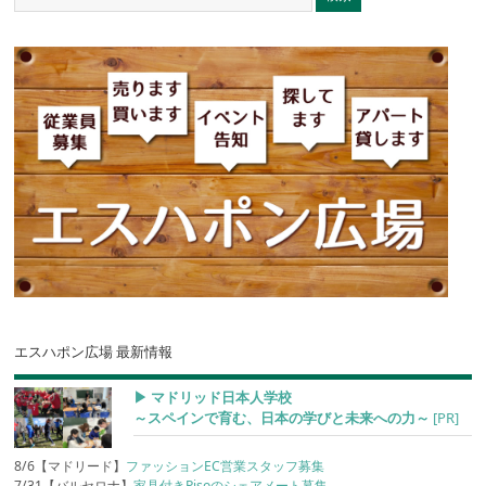
エスハポン広場 最新情報
▶︎ マドリッド日本人学校
～スペインで育む、日本の学びと未来への力～
[PR]
8/6【マドリード】
ファッションEC営業スタッフ募集
7/31【バルセロナ】
家具付きPisoのシェアメート募集