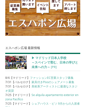
エスハポン広場 最新情報
▶︎ マドリッド日本人学校
～スペインで育む、日本の学びと
未来への力～
[PR]
8/6【マドリード】
ファッションEC営業スタッフ募集
7/31【バルセロナ】
家具付きPisoのシェアメート募集
7/31【バルセロナ】
美術系アーティストに最適なスタジ
オ賃貸
7/25【マドリード】
Se alquila apartamento exterior en
zona Pacifico
7/25【マドリード】
シェアハウス・ピソ 9月からの入居者