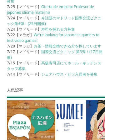
募集
7/25【マドリード】
Oferta de empleo: Profesor de
japonés idioma materno
7/24【マドリード】
今話題のマドリード国際交流ピクニ
ック第4弾！(25日開催)
7/24【マドリード】
寿司を握れる方募集
7/22【マラガ】
We’re looking for Japanese gamers to
test video games!
7/20【マラガ】
お茶・情報交換できる方を探しています
7/17【マドリード】
国際交流ピクニック 第3弾！(17日開
催)
7/15【マドリード】
高級寿司店にてホール・キッチンス
タッフ募集
7/14【マドリード】
シェアハウス・ピソ入居者を募集
人気記事