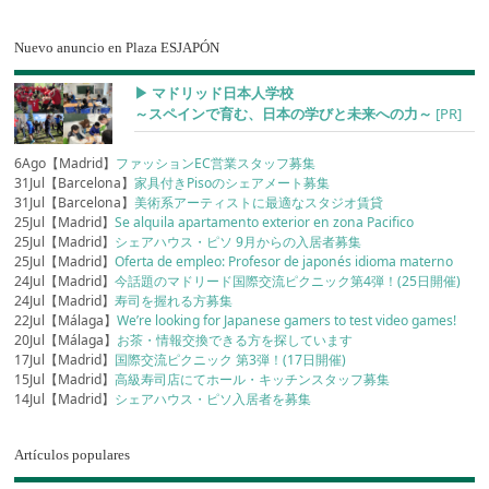
Nuevo anuncio en Plaza ESJAPÓN
▶︎ マドリッド日本人学校
～スペインで育む、日本の学びと未来への力～
[PR]
6Ago【Madrid】
ファッションEC営業スタッフ募集
31Jul【Barcelona】
家具付きPisoのシェアメート募集
31Jul【Barcelona】
美術系アーティストに最適なスタジオ賃貸
25Jul【Madrid】
Se alquila apartamento exterior en zona Pacifico
25Jul【Madrid】
シェアハウス・ピソ 9月からの入居者募集
25Jul【Madrid】
Oferta de empleo: Profesor de japonés idioma materno
24Jul【Madrid】
今話題のマドリード国際交流ピクニック第4弾！(25日開催)
24Jul【Madrid】
寿司を握れる方募集
22Jul【Málaga】
We’re looking for Japanese gamers to test video games!
20Jul【Málaga】
お茶・情報交換できる方を探しています
17Jul【Madrid】
国際交流ピクニック 第3弾！(17日開催)
15Jul【Madrid】
高級寿司店にてホール・キッチンスタッフ募集
14Jul【Madrid】
シェアハウス・ピソ入居者を募集
Artículos populares