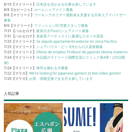
8/10【マドリード】
日本語を活かせる仕事を探しています
8/8【セビージャ】
ルームシェアメイト募集
8/8【マドリード】
ワーキングホリデー渡航者を支援する日本人アドバイザー
募集
8/6【マドリード】
ファッションEC営業スタッフ募集
7/31【バルセロナ】
家具付きPisoのシェアメート募集
7/31【バルセロナ】
美術系アーティストに最適なスタジオ賃貸
7/25【マドリード】
Se alquila apartamento exterior en zona Pacifico
7/25【マドリード】
シェアハウス・ピソ 9月からの入居者募集
7/25【マドリード】
Oferta de empleo: Profesor de japonés idioma materno
7/24【マドリード】
今話題のマドリード国際交流ピクニック第4弾！(25日開
催)
7/24【マドリード】
寿司を握れる方募集
7/22【マラガ】
We’re looking for Japanese gamers to test video games!
7/20【マラガ】
お茶・情報交換できる方を探しています
人気記事