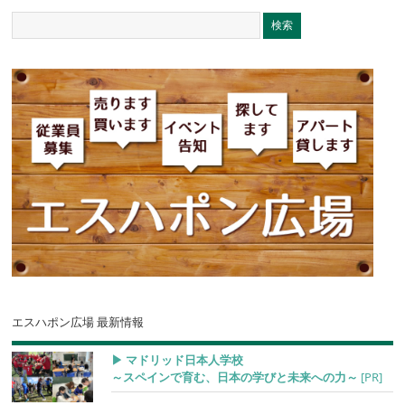
エスハポン広場 最新情報
▶︎ マドリッド日本人学校
～スペインで育む、日本の学びと未来への力～
[PR]