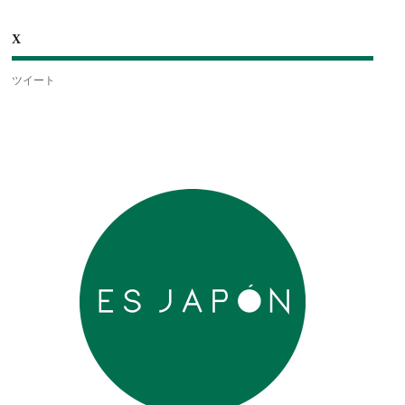
X
ツイート