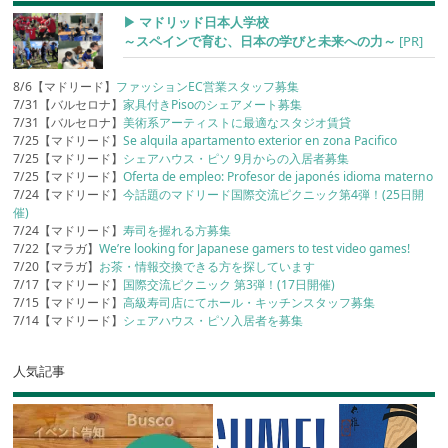
▶︎ マドリッド日本人学校
～スペインで育む、日本の学びと未来への力～
[PR]
8/6【マドリード】
ファッションEC営業スタッフ募集
7/31【バルセロナ】
家具付きPisoのシェアメート募集
7/31【バルセロナ】
美術系アーティストに最適なスタジオ賃貸
7/25【マドリード】
Se alquila apartamento exterior en zona Pacifico
7/25【マドリード】
シェアハウス・ピソ 9月からの入居者募集
7/25【マドリード】
Oferta de empleo: Profesor de japonés idioma materno
7/24【マドリード】
今話題のマドリード国際交流ピクニック第4弾！(25日開
催)
7/24【マドリード】
寿司を握れる方募集
7/22【マラガ】
We’re looking for Japanese gamers to test video games!
7/20【マラガ】
お茶・情報交換できる方を探しています
7/17【マドリード】
国際交流ピクニック 第3弾！(17日開催)
7/15【マドリード】
高級寿司店にてホール・キッチンスタッフ募集
7/14【マドリード】
シェアハウス・ピソ入居者を募集
人気記事