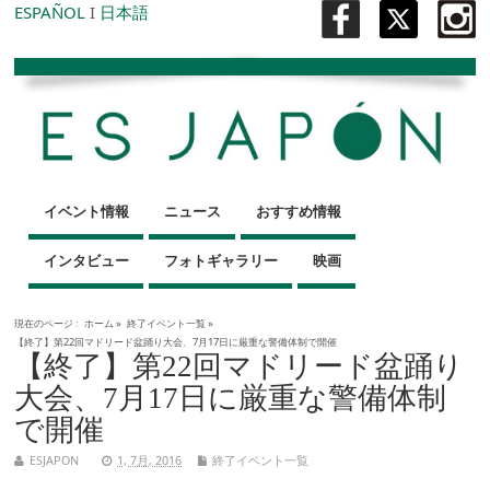
ESPAÑOL
I
日本語
イベント情報
ニュース
おすすめ情報
インタビュー
フォトギャラリー
映画
現在のページ :
ホーム
»
終了イベント一覧
»
【終了】第22回マドリード盆踊り大会、7月17日に厳重な警備体制で開催
【終了】第22回マドリード盆踊り
大会、7月17日に厳重な警備体制
で開催
ESJAPON
1, 7月, 2016
終了イベント一覧