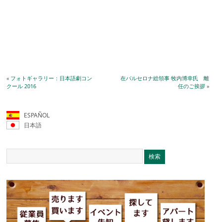
«
フォトギャラリー：日本語劇コン
在バルセロナ総領事 牧内博幸氏 離
クール 2016
任のご挨拶
»
ESPAÑOL
日本語