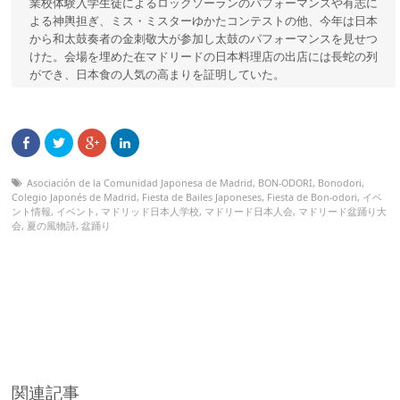
業校体験入学生徒によるロックソーランのパフォーマンスや有志に
よる神輿担ぎ、ミス・ミスターゆかたコンテストの他、今年は日本
から和太鼓奏者の金刺敬大が参加し太鼓のパフォーマンスを見せつ
けた。会場を埋めた在マドリードの日本料理店の出店には長蛇の列
ができ、日本食の人気の高まりを証明していた。
Asociación de la Comunidad Japonesa de Madrid
,
BON-ODORI
,
Bonodori
,
Colegio Japonés de Madrid
,
Fiesta de Bailes Japoneses
,
Fiesta de Bon-odori
,
イベ
ント情報
,
イベント
,
マドリッド日本人学校
,
マドリード日本人会
,
マドリード盆踊り大
会
,
夏の風物詩
,
盆踊り
関連記事