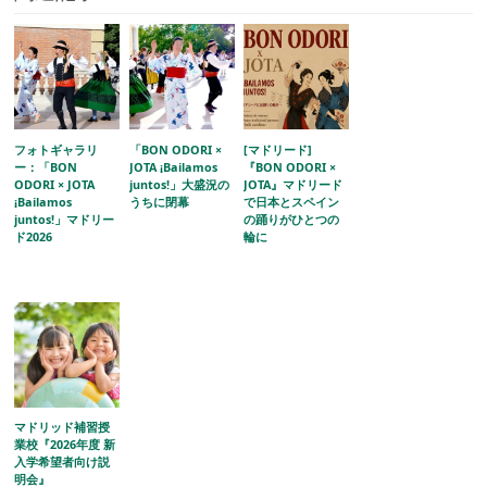
フォトギャラリ
「BON ODORI ×
[マドリード]
ー：「BON
JOTA ¡Bailamos
『BON ODORI ×
ODORI × JOTA
juntos!」大盛況の
JOTA』マドリード
¡Bailamos
うちに閉幕
で日本とスペイン
juntos!」マドリー
の踊りがひとつの
ド2026
輪に
マドリッド補習授
業校『2026年度 新
入学希望者向け説
明会』