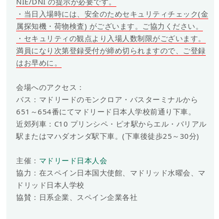
NIE/DNI の提示が必要です。
・当日入場時には、安全のためセキュリティチェック(金
属探知機・荷物検査) がございます。ご協力ください。
・セキュリティの観点より入場人数制限がございます。
満員になり次第登録受付が締め切られますので、ご登録
はお早めに。
会場へのアクセス：
バス：マドリードのモンクロア・バスターミナルから
651～654番にてマドリード日本人学校前通り下車。
近郊列車：C10 プリンシペ・ピオ駅からエル・バリアル
駅またはマハダオンダ駅下車。(下車後徒歩25～30分)
主催：
マドリード日本人会
協力：在スペイン日本国大使館、マドリッド水曜会、マ
ドリッド日本人学校
協賛：日系企業、スペイン企業各社