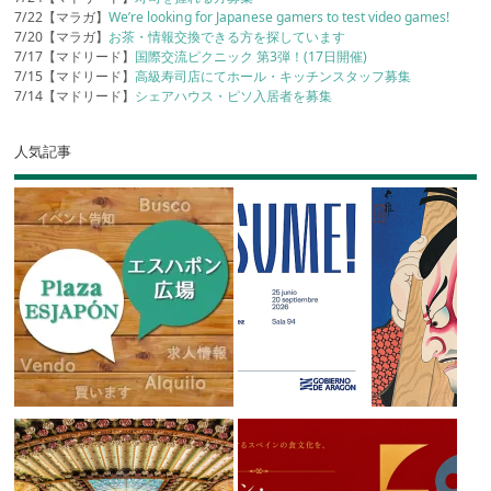
7/22【マラガ】
We’re looking for Japanese gamers to test video games!
7/20【マラガ】
お茶・情報交換できる方を探しています
7/17【マドリード】
国際交流ピクニック 第3弾！(17日開催)
7/15【マドリード】
高級寿司店にてホール・キッチンスタッフ募集
7/14【マドリード】
シェアハウス・ピソ入居者を募集
人気記事