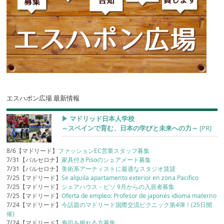
エスハポン広場 最新情報
▶︎ マドリッド日本人学校
～スペインで育む、日本の学びと未来への力～
[PR]
8/6【マドリード】
ファッションEC営業スタッフ募集
7/31【バルセロナ】
家具付きPisoのシェアメート募集
7/31【バルセロナ】
美術系アーティストに最適なスタジオ賃貸
7/25【マドリード】
Se alquila apartamento exterior en zona Pacifico
7/25【マドリード】
シェアハウス・ピソ 9月からの入居者募集
7/25【マドリード】
Oferta de empleo: Profesor de japonés idioma materno
7/24【マドリード】
今話題のマドリード国際交流ピクニック第4弾！(25日開
催)
7/24【マドリード】
寿司を握れる方募集