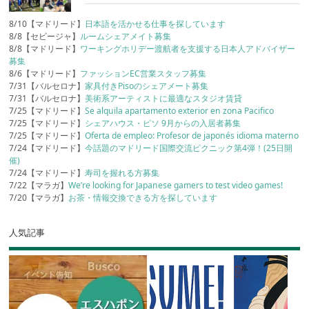
8/10【マドリード】
日本語を活かせる仕事を探しています
8/8【セビージャ】
ルームシェアメイト募集
8/8【マドリード】
ワーキングホリデー渡航者を支援する日本人アドバイザー
募集
8/6【マドリード】
ファッションEC営業スタッフ募集
7/31【バルセロナ】
家具付きPisoのシェアメート募集
7/31【バルセロナ】
美術系アーティストに最適なスタジオ賃貸
7/25【マドリード】
Se alquila apartamento exterior en zona Pacifico
7/25【マドリード】
シェアハウス・ピソ 9月からの入居者募集
7/25【マドリード】
Oferta de empleo: Profesor de japonés idioma materno
7/24【マドリード】
今話題のマドリード国際交流ピクニック第4弾！(25日開
催)
7/24【マドリード】
寿司を握れる方募集
7/22【マラガ】
We’re looking for Japanese gamers to test video games!
7/20【マラガ】
お茶・情報交換できる方を探しています
人気記事