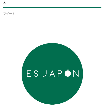
X
ツイート