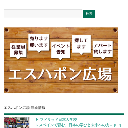
エスハポン広場 最新情報
▶︎ マドリッド日本人学校
～スペインで育む、日本の学びと未来への力～
[PR]